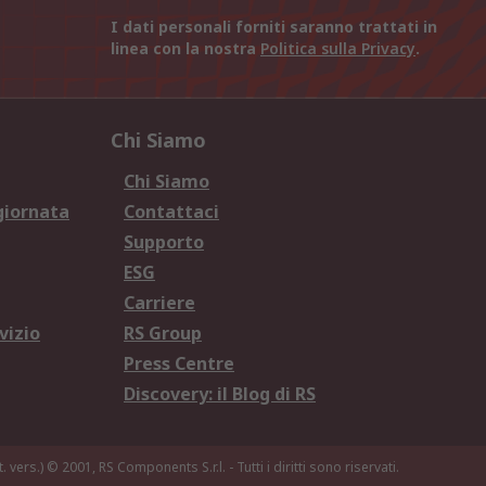
I dati personali forniti saranno trattati in
linea con la nostra
Politica sulla Privacy
.
Chi Siamo
Chi Siamo
giornata
Contattaci
Supporto
ESG
Carriere
vizio
RS Group
Press Centre
Discovery: il Blog di RS
. vers.)
© 2001, RS Components S.r.l. - Tutti i diritti sono riservati.