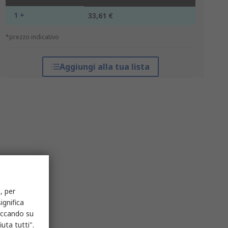
1 +
33,61 €
*prezzo indicativo
Aggiungi alla tua lista
, per
ignifica
liccando su
uta tutti".