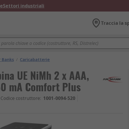
ne
Settori industriali
Traccia la s
r Banks
/
Caricabatterie
pina UE NiMh 2 x AAA,
650 mA Comfort Plus
Codice costruttore
:
1001-0094-520