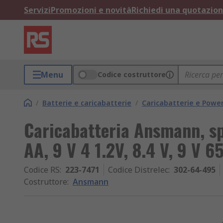
Servizi
Promozioni e novità
Richiedi una quotazio
Menu
Codice costruttore
/
Batterie e caricabatterie
/
Caricabatterie e Powe
Caricabatteria Ansmann, s
AA, 9 V 4 1.2V, 8.4 V, 9 V 
Codice RS
:
223-7471
Codice Distrelec
:
302-64-495
Costruttore
:
Ansmann