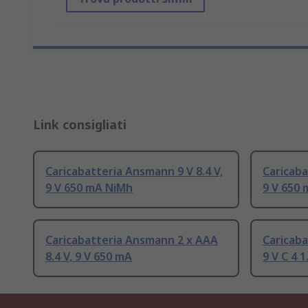
Link consigliati
Caricabatteria Ansmann 9 V 8.4 V,
Caricaba
9 V 650 mA NiMh
9 V 650
Caricabatteria Ansmann 2 x AAA
Caricab
8.4 V, 9 V 650 mA
9 V C 4 