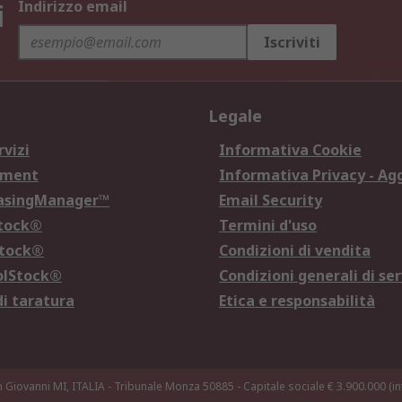
i
Indirizzo email
Iscriviti
Legale
rvizi
Informativa Cookie
ement
Informativa Privacy - Ag
hasingManager™
Email Security
Stock®
Termini d'uso
Stock®
Condizioni di vendita
olStock®
Condizioni generali di ser
di taratura
Etica e responsabilità
n Giovanni MI, ITALIA - Tribunale Monza 50885 - Capitale sociale € 3.900.000 (int