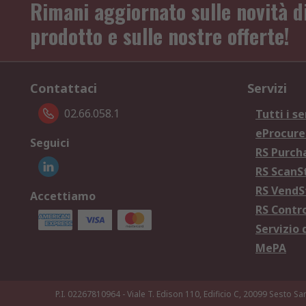
Rimani aggiornato sulle novità d
prodotto e sulle nostre offerte!
Contattaci
Servizi
02.66.058.1
Tutti i se
eProcur
Seguici
RS Purc
RS Scan
RS Vend
Accettiamo
RS Contr
Servizio 
MePA
P.I. 02267810964 - Viale T. Edison 110, Edificio C, 20099 Sesto Sa