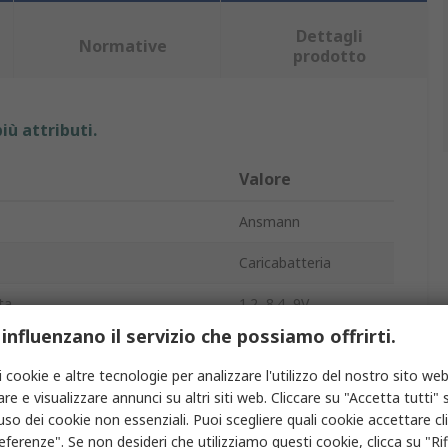
Dettagli
Normative
prodotto
iù attributi.
Valore
Ansmann
Caricabatteria
ta
1.2, 8.4, 9V
 influenzano il servizio che possiamo offrirti.
ica massima
650mA
i cookie e altre tecnologie per analizzare l'utilizzo del nostro sito web
UE
re e visualizzare annunci su altri siti web. Cliccare su "Accetta tutti" s
'uso dei cookie non essenziali. Puoi scegliere quali cookie accettare c
rie
Comfort Plus
eferenze". Se non desideri che utilizziamo questi cookie, clicca su "Rifi