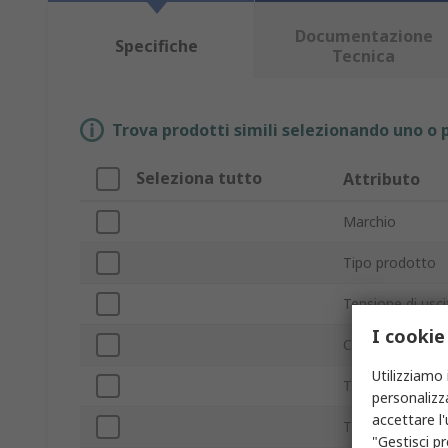
Documentazione
Specifiche
Tecnica
Trova prodotti simili selezionando uno o p
Seleziona tutto
Attributo
Marchio
Tipo prodotto
Tensione di usci
I cookie
Corrente di car
Utilizziamo 
Tipo di spina
personalizza
accettare l
Tipo caricabatte
"Gestisci pr