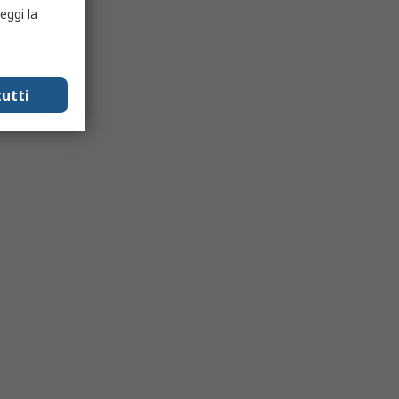
eggi la
utti