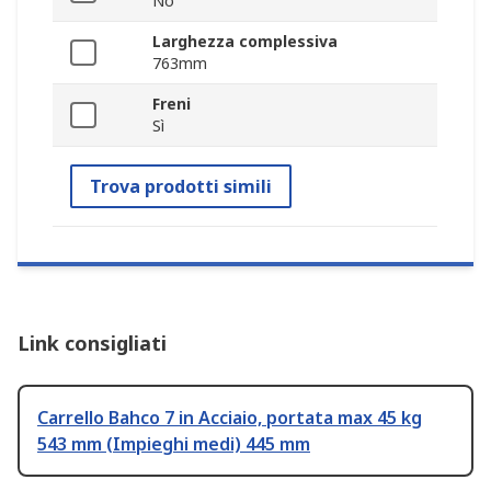
No
Larghezza complessiva
763mm
Freni
Sì
Trova prodotti simili
Link consigliati
Carrello Bahco 7 in Acciaio, portata max 45 kg
543 mm (Impieghi medi) 445 mm