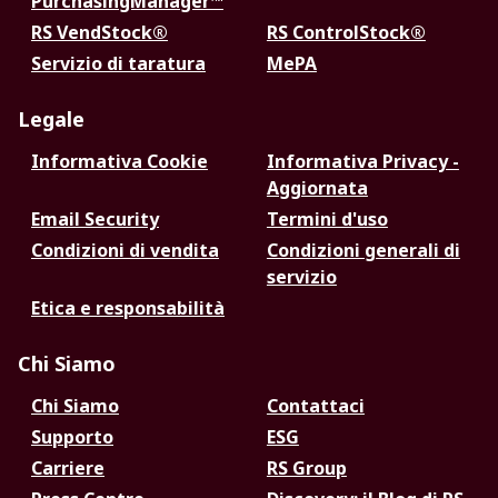
PurchasingManager™
RS VendStock®
RS ControlStock®
Servizio di taratura
MePA
Legale
Informativa Cookie
Informativa Privacy -
Aggiornata
Email Security
Termini d'uso
Condizioni di vendita
Condizioni generali di
servizio
Etica e responsabilità
Chi Siamo
Chi Siamo
Contattaci
Supporto
ESG
Carriere
RS Group