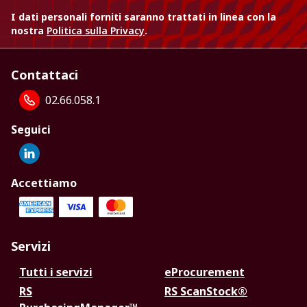
I dati personali forniti saranno trattati in linea con la
nostra
Politica sulla Privacy
.
Contattaci
02.66.058.1
Seguici
Accettiamo
Servizi
Tutti i servizi
eProcurement
RS
RS ScanStock®