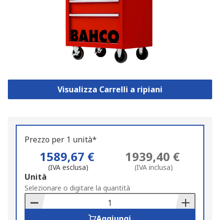
Visualizza Carrelli a ripiani
Prezzo per 1 unità*
1589,67 €
1939,40 €
(IVA esclusa)
(IVA inclusa)
Add
Unità
to
Selezionare o digitare la quantità
Basket
Aggiungi