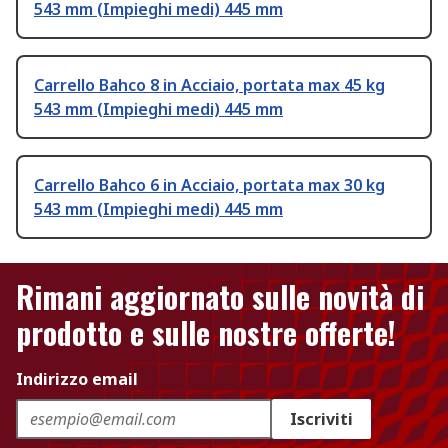
543 mm (Impieghi medi) 445 mm
Carrello Bahco 8 in Acciaio, portata max 45 kg
543 mm (Impieghi medi) 445 mm
Carrello Bahco 6 in Acciaio, portata max 30 kg
543 mm (Impieghi medi) 445 mm
Rimani aggiornato sulle novità di
prodotto e sulle nostre offerte!
Indirizzo email
Iscriviti