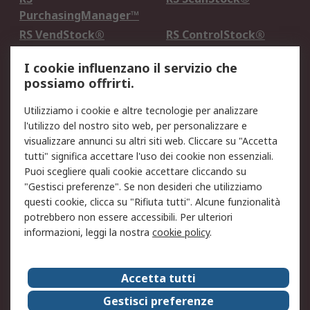
PurchasingManager™
RS VendStock®
RS ControlStock®
Servizio di taratura
MePA
I cookie influenzano il servizio che
possiamo offrirti.
Legale
Utilizziamo i cookie e altre tecnologie per analizzare
Informativa Cookie
Informativa Privacy -
l'utilizzo del nostro sito web, per personalizzare e
Aggiornata
visualizzare annunci su altri siti web. Cliccare su "Accetta
Email Security
Termini d'uso
tutti" significa accettare l'uso dei cookie non essenziali.
Condizioni di vendita
Condizioni generali di
Puoi scegliere quali cookie accettare cliccando su
servizio
"Gestisci preferenze". Se non desideri che utilizziamo
questi cookie, clicca su "Rifiuta tutti". Alcune funzionalità
Etica e responsabilità
potrebbero non essere accessibili. Per ulteriori
informazioni, leggi la nostra
cookie policy
.
Chi Siamo
Chi Siamo
Contattaci
Accetta tutti
Supporto
ESG
Gestisci preferenze
Carriere
RS Group