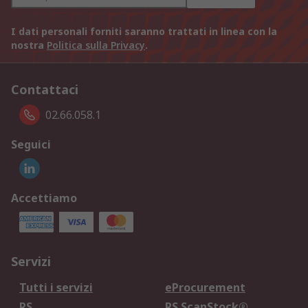
I dati personali forniti saranno trattati in linea con la
nostra
Politica sulla Privacy
.
Contattaci
02.66.058.1
Seguici
Accettiamo
Servizi
Tutti i servizi
eProcurement
RS
RS ScanStock®