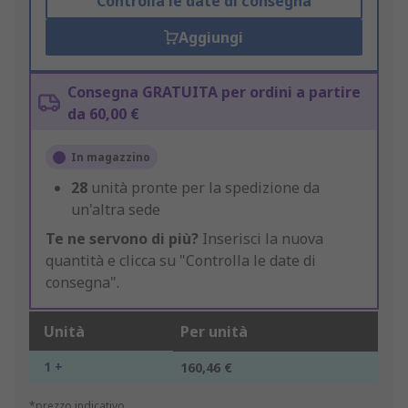
Controlla le date di consegna
Aggiungi
Consegna GRATUITA per ordini a partire
da 60,00 €
In magazzino
28
unità pronte per la spedizione da
un'altra sede
Te ne servono di più?
Inserisci la nuova
quantità e clicca su "Controlla le date di
consegna".
Unità
Per unità
1 +
160,46 €
*prezzo indicativo