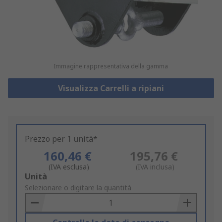
Immagine rappresentativa della gamma
Visualizza Carrelli a ripiani
Prezzo per 1 unità*
160,46 €
195,76 €
(IVA esclusa)
(IVA inclusa)
Add
Unità
to
Selezionare o digitare la quantità
Basket