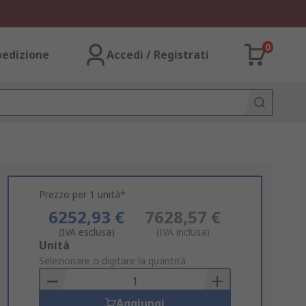
0
pedizione
Accedi / Registrati
Prezzo per 1 unità*
6252,93 €
7628,57 €
(IVA esclusa)
(IVA inclusa)
Add
Unità
to
Selezionare o digitare la quantità
Basket
Aggiungi