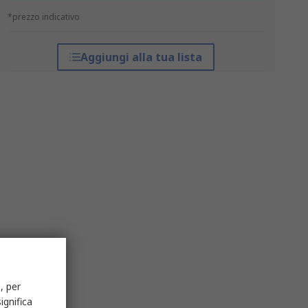
*prezzo indicativo
Aggiungi alla tua lista
, per
ignifica