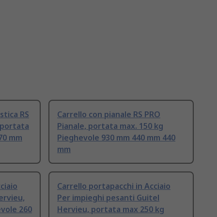
astica RS
Carrello con pianale RS PRO
 portata
Pianale, portata max. 150 kg
070 mm
Pieghevole 930 mm 440 mm 440
mm
ciaio
Carrello portapacchi in Acciaio
ervieu,
Per impieghi pesanti Guitel
vole 260
Hervieu, portata max 250 kg