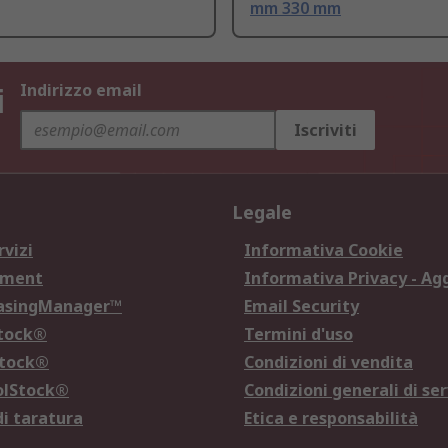
mm 330 mm
i
Indirizzo email
Iscriviti
Legale
rvizi
Informativa Cookie
ement
Informativa Privacy - Ag
hasingManager™
Email Security
Stock®
Termini d'uso
Stock®
Condizioni di vendita
olStock®
Condizioni generali di ser
di taratura
Etica e responsabilità