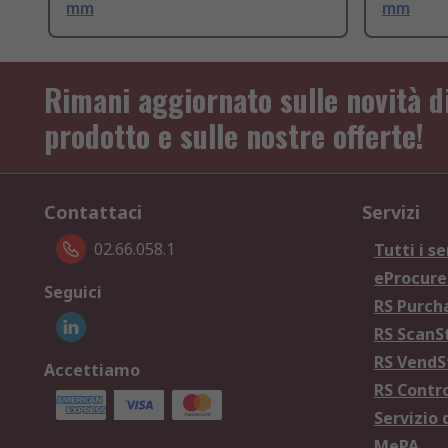
mm
mm
Rimani aggiornato sulle novità d
prodotto e sulle nostre offerte!
Contattaci
Servizi
02.66.058.1
Tutti i se
eProcur
Seguici
RS Purc
RS Scan
RS Vend
Accettiamo
RS Contr
Servizio 
MePA