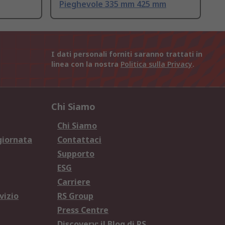
Pieghevole 335 mm 425 mm
I dati personali forniti saranno trattati in
linea con la nostra
Politica sulla Privacy
.
Chi Siamo
Chi Siamo
giornata
Contattaci
Supporto
ESG
Carriere
vizio
RS Group
Press Centre
Discovery: il Blog di RS