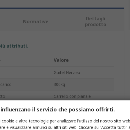
Dettagli
Normative
prodotto
iù attributi.
o
Valore
Guitel Hervieu
 carico
300kg
tto
Carrello con pianale
o
Pianale
 influenzano il servizio che possiamo offrirti.
piattaforma
Acciaio
i cookie e altre tecnologie per analizzare l'utilizzo del nostro sito web
re e visualizzare annunci su altri siti web. Cliccare su "Accetta tutti" s