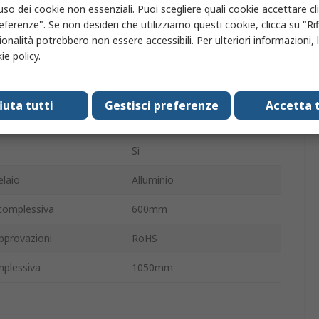
piattaforme
1
'uso dei cookie non essenziali. Puoi scegliere quali cookie accettare c
eferenze". Se non desideri che utilizziamo questi cookie, clicca su "Rifi
uota
260mm
onalità potrebbero non essere accessibili. Per ulteriori informazioni, l
ie policy
.
piattaforma
1000mm
piattaforma
600mm
fiuta tutti
Gestisci preferenze
Accetta t
complessiva
1125mm
Sì
elaio
Alluminio
complessiva
600mm
pprovazioni
RoHS
mplessiva
1050mm