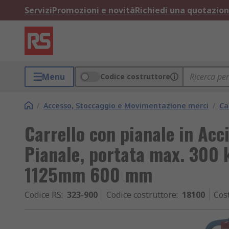
Servizi
Promozioni e novità
Richiedi una quotazio
Menu
Codice costruttore
/
Accesso, Stoccaggio e Movimentazione merci
/
Ca
Carrello con pianale in Acc
Pianale, portata max. 300
1125mm 600 mm
Codice RS
:
323-900
Codice costruttore
:
18100
Cos