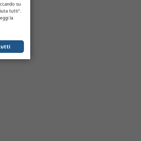
liccando su
uta tutti".
eggi la
utti