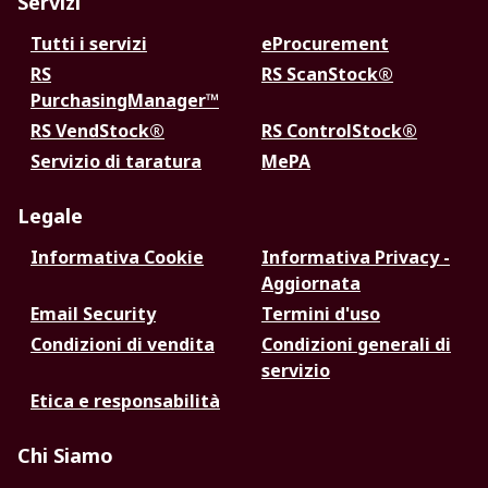
Servizi
Tutti i servizi
eProcurement
RS
RS ScanStock®
PurchasingManager™
RS VendStock®
RS ControlStock®
Servizio di taratura
MePA
Legale
Informativa Cookie
Informativa Privacy -
Aggiornata
Email Security
Termini d'uso
Condizioni di vendita
Condizioni generali di
servizio
Etica e responsabilità
Chi Siamo