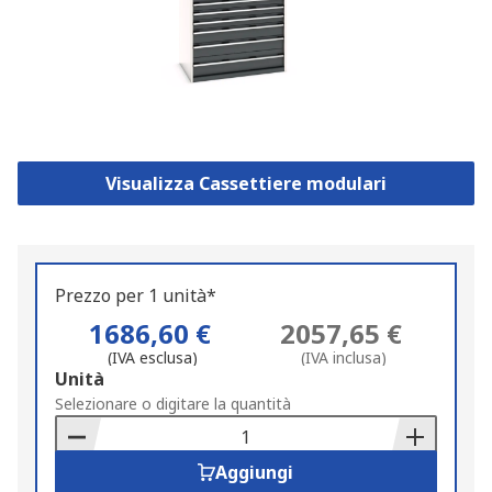
Visualizza Cassettiere modulari
Prezzo per 1 unità*
1686,60 €
2057,65 €
(IVA esclusa)
(IVA inclusa)
Add
Unità
to
Selezionare o digitare la quantità
Basket
Aggiungi