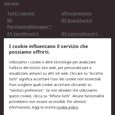
Servizi
Tutti i servizi
eProcurement
RS
RS ScanStock®
PurchasingManager™
RS VendStock®
RS ControlStock®
Servizio di taratura
MePA
I cookie influenzano il servizio che
possiamo offrirti.
Legale
Utilizziamo i cookie e altre tecnologie per analizzare
Informativa Cookie
Informativa Privacy -
l'utilizzo del nostro sito web, per personalizzare e
Aggiornata
visualizzare annunci su altri siti web. Cliccare su "Accetta
Email Security
Termini d'uso
tutti" significa accettare l'uso dei cookie non essenziali.
Condizioni di vendita
Condizioni generali di
Puoi scegliere quali cookie accettare cliccando su
servizio
"Gestisci preferenze". Se non desideri che utilizziamo
questi cookie, clicca su "Rifiuta tutti". Alcune funzionalità
Etica e responsabilità
potrebbero non essere accessibili. Per ulteriori
informazioni, leggi la nostra
cookie policy
.
Chi Siamo