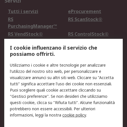
Servizi
Tutti i servizi
eProcurement
RS
RS ScanStock®
PurchasingManager™
RS VendStock®
RS ControlStock®
Servizio di taratura
MePA
I cookie influenzano il servizio che
possiamo offrirti.
Legale
Utilizziamo i cookie e altre tecnologie per analizzare
Informativa Cookie
Informativa Privacy -
l'utilizzo del nostro sito web, per personalizzare e
Aggiornata
visualizzare annunci su altri siti web. Cliccare su "Accetta
Email Security
Termini d'uso
tutti" significa accettare l'uso dei cookie non essenziali.
Condizioni di vendita
Condizioni generali di
Puoi scegliere quali cookie accettare cliccando su
servizio
"Gestisci preferenze". Se non desideri che utilizziamo
questi cookie, clicca su "Rifiuta tutti". Alcune funzionalità
Etica e responsabilità
potrebbero non essere accessibili. Per ulteriori
informazioni, leggi la nostra
cookie policy
.
Chi Siamo