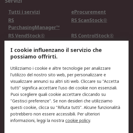
Servizi
Tutti i servizi
eProcurement
RS
RS ScanStock®
PurchasingManager™
RS VendStock®
RS ControlStock®
Servizio di taratura
MePA
I cookie influenzano il servizio che
possiamo offrirti.
Legale
Utilizziamo i cookie e altre tecnologie per analizzare
Informativa Cookie
Informativa Privacy -
l'utilizzo del nostro sito web, per personalizzare e
Aggiornata
visualizzare annunci su altri siti web. Cliccare su "Accetta
Email Security
Termini d'uso
tutti" significa accettare l'uso dei cookie non essenziali.
Condizioni di vendita
Condizioni generali di
Puoi scegliere quali cookie accettare cliccando su
servizio
"Gestisci preferenze". Se non desideri che utilizziamo
questi cookie, clicca su "Rifiuta tutti". Alcune funzionalità
Etica e responsabilità
potrebbero non essere accessibili. Per ulteriori
informazioni, leggi la nostra
cookie policy
.
Chi Siamo