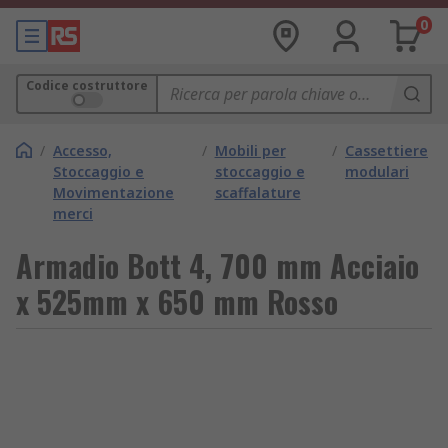
0
Codice costruttore
/
Accesso,
/
Mobili per
/
Cassettiere
Stoccaggio e
stoccaggio e
modulari
Movimentazione
scaffalature
merci
Armadio Bott 4, 700 mm Acciaio
x 525mm x 650 mm Rosso