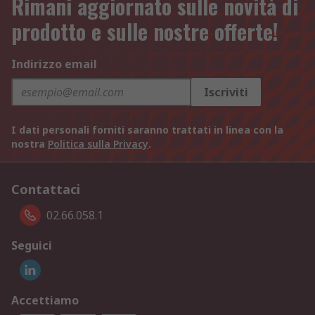
Rimani aggiornato sulle novità di
prodotto e sulle nostre offerte!
Indirizzo email
Iscriviti
I dati personali forniti saranno trattati in linea con la
nostra
Politica sulla Privacy
.
Contattaci
02.66.058.1
Seguici
Accettiamo