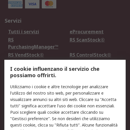
Servizi
Tutti i servizi
eProcurement
RS
RS ScanStock®
PurchasingManager™
RS VendStock®
RS ControlStock®
Servizio di taratura
MePA
I cookie influenzano il servizio che
possiamo offrirti.
Legale
Utilizziamo i cookie e altre tecnologie per analizzare
Informativa Cookie
Informativa Privacy -
l'utilizzo del nostro sito web, per personalizzare e
Aggiornata
visualizzare annunci su altri siti web. Cliccare su "Accetta
Email Security
Termini d'uso
tutti" significa accettare l'uso dei cookie non essenziali.
Condizioni di vendita
Condizioni generali di
Puoi scegliere quali cookie accettare cliccando su
servizio
"Gestisci preferenze". Se non desideri che utilizziamo
questi cookie, clicca su "Rifiuta tutti". Alcune funzionalità
Etica e responsabilità