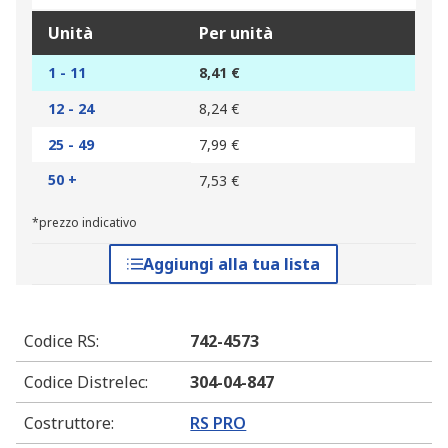
Unità
Per unità
1 - 11
8,41 €
12 - 24
8,24 €
25 - 49
7,99 €
50 +
7,53 €
*prezzo indicativo
Aggiungi alla tua lista
Codice RS
:
742-4573
Codice Distrelec
:
304-04-847
Costruttore
:
RS PRO