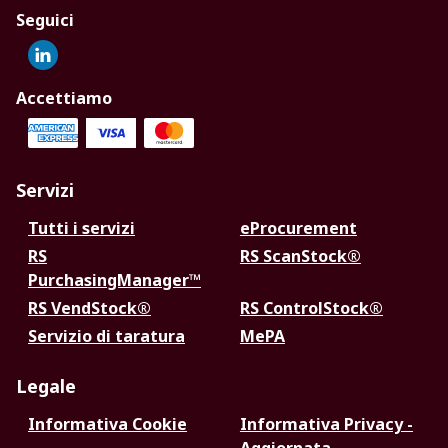
Seguici
Accettiamo
Servizi
Tutti i servizi
eProcurement
RS
RS ScanStock®
PurchasingManager™
RS VendStock®
RS ControlStock®
Servizio di taratura
MePA
Legale
Informativa Cookie
Informativa Privacy -