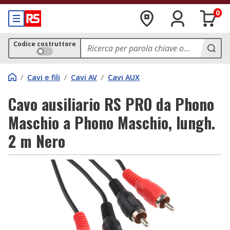
0
Codice costruttore
/
Cavi e fili
/
Cavi AV
/
Cavi AUX
Cavo ausiliario RS PRO da Phono
Maschio a Phono Maschio, lungh.
2 m Nero