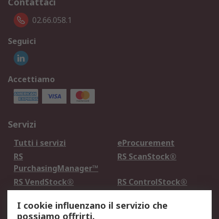
Contattaci
02.66.058.1
Seguici
Accettiamo
Servizi
Tutti i servizi
eProcurement
RS
RS ScanStock®
PurchasingManager™
RS VendStock®
RS ControlStock®
Servizio di taratura
MePA
I cookie influenzano il servizio che
possiamo offrirti.