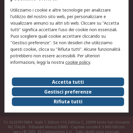
Legale
Utilizziamo i cookie e altre tecnologie per analizzare
Informativa Cookie
Informativa Privacy -
l'utilizzo del nostro sito web, per personalizzare e
Aggiornata
visualizzare annunci su altri siti web. Cliccare su "Accetta
Email Security
Termini d'uso
tutti" significa accettare l'uso dei cookie non essenziali.
Condizioni di vendita
Condizioni generali di
Puoi scegliere quali cookie accettare cliccando su
servizio
"Gestisci preferenze". Se non desideri che utilizziamo
questi cookie, clicca su "Rifiuta tutti". Alcune funzionalità
Etica e responsabilità
potrebbero non essere accessibili. Per ulteriori
informazioni, leggi la nostra
cookie policy
.
Chi Siamo
Chi Siamo
Contattaci
Accetta tutti
Supporto
ESG
Gestisci preferenze
Carriere
RS Group
Rifiuta tutti
Press Centre
Discovery: il Blog di RS
P.I. 02267810964 - Viale T. Edison 110, Edificio C, 20099 Sesto San Giovanni
MI, ITALIA - Tribunale Monza 50885 - Capitale sociale € 3.900.000 (int.
vers.)
© 2001, RS Components S.r.l. - Tutti i diritti sono riservati.