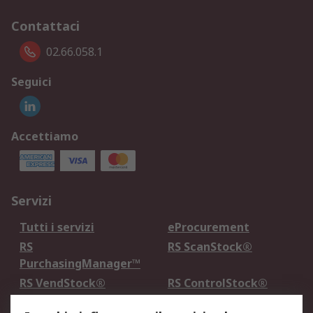
Contattaci
02.66.058.1
Seguici
Accettiamo
Servizi
Tutti i servizi
eProcurement
RS
RS ScanStock®
PurchasingManager™
RS VendStock®
RS ControlStock®
Servizio di taratura
MePA