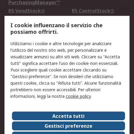
PurchasingManager™
RS VendStock®
RS ControlStock®
Servizio di taratura
MePA
I cookie influenzano il servizio che
possiamo offrirti.
Legale
Utilizziamo i cookie e altre tecnologie per analizzare
Informativa Cookie
Informativa Privacy -
l'utilizzo del nostro sito web, per personalizzare e
Aggiornata
visualizzare annunci su altri siti web. Cliccare su "Accetta
Email Security
Termini d'uso
tutti" significa accettare l'uso dei cookie non essenziali.
Condizioni di vendita
Condizioni generali di
Puoi scegliere quali cookie accettare cliccando su
servizio
"Gestisci preferenze". Se non desideri che utilizziamo
questi cookie, clicca su "Rifiuta tutti". Alcune funzionalità
Etica e responsabilità
potrebbero non essere accessibili. Per ulteriori
informazioni, leggi la nostra
cookie policy
.
Chi Siamo
Chi Siamo
Contattaci
Accetta tutti
Supporto
ESG
Gestisci preferenze
Carriere
RS Group