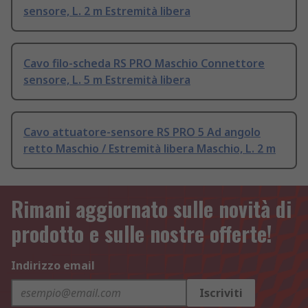
sensore, L. 2 m Estremità libera
Cavo filo-scheda RS PRO Maschio Connettore
sensore, L. 5 m Estremità libera
Cavo attuatore-sensore RS PRO 5 Ad angolo
retto Maschio / Estremità libera Maschio, L. 2 m
Rimani aggiornato sulle novità di
prodotto e sulle nostre offerte!
Indirizzo email
Iscriviti