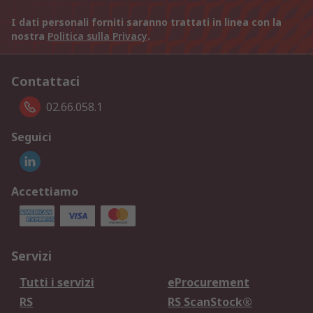
I dati personali forniti saranno trattati in linea con la
nostra
Politica sulla Privacy
.
Contattaci
02.66.058.1
Seguici
Accettiamo
Servizi
Tutti i servizi
eProcurement
RS
RS ScanStock®