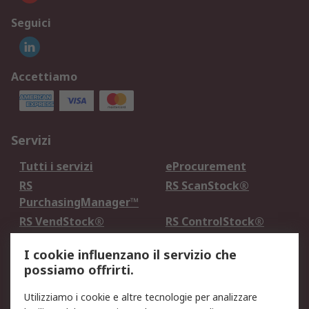
Seguici
Accettiamo
Servizi
Tutti i servizi
eProcurement
RS
RS ScanStock®
PurchasingManager™
RS VendStock®
RS ControlStock®
Servizio di taratura
MePA
I cookie influenzano il servizio che
possiamo offrirti.
Legale
Utilizziamo i cookie e altre tecnologie per analizzare
Informativa Cookie
Informativa Privacy -