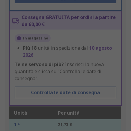
Consegna GRATUITA per ordini a partire
da 60,00 €
In magazzino
Più
18
unità in spedizione dal
10 agosto
2026
Te ne servono di più?
Inserisci la nuova
quantità e clicca su "Controlla le date di
consegna".
Controlla le date di consegna
Unità
Per unità
1 +
21,73 €