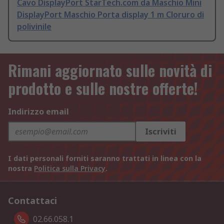
Cavo DisplayPort StarTech.com da Maschio Mini
DisplayPort Maschio Porta display 1 m Cloruro di
polivinile
Rimani aggiornato sulle novità di
prodotto e sulle nostre offerte!
Indirizzo email
Iscriviti
I dati personali forniti saranno trattati in linea con la
nostra
Politica sulla Privacy
.
Contattaci
02.66.058.1