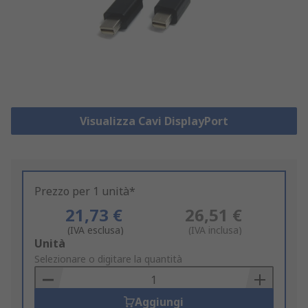
Visualizza Cavi DisplayPort
Prezzo per 1 unità*
21,73 €
26,51 €
(IVA esclusa)
(IVA inclusa)
Add
Unità
to
Selezionare o digitare la quantità
Basket
Aggiungi