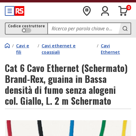
0
Codice costruttore
/
Cavi e
/
Cavi ethernet e
/
Cavi
fili
coassiali
Ethernet
Cat 6 Cavo Ethernet (Schermato)
Brand-Rex, guaina in Bassa
densità di fumo senza alogeni
col. Giallo, L. 2 m Schermato