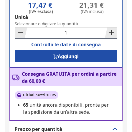
17,47 €
21,31 €
(IVA esclusa)
(IVA inclusa)
Add
Unità
to
Selezionare o digitare la quantità
Basket
Controlla le date di consegna
Aggiungi
Consegna GRATUITA per ordini a partire
da 60,00 €
Ultimi pezzi su RS
65
unità ancora disponibili, pronte per
la spedizione da un'altra sede.
Prezzo per quantità