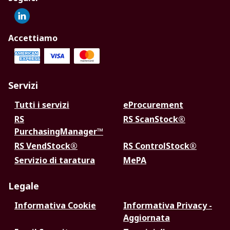
Accettiamo
Servizi
Tutti i servizi
eProcurement
RS
RS ScanStock®
PurchasingManager™
RS VendStock®
RS ControlStock®
Servizio di taratura
MePA
Legale
Informativa Cookie
Informativa Privacy -
Aggiornata