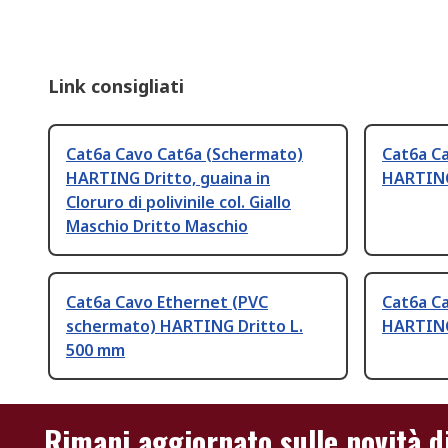
Link consigliati
Cat6a Cavo Cat6a (Schermato)
Cat6a C
HARTING Dritto, guaina in
HARTING
Cloruro di polivinile col. Giallo
Maschio Dritto Maschio
Cat6a Cavo Ethernet (PVC
Cat6a C
schermato) HARTING Dritto L.
HARTING 
500 mm
Rimani aggiornato sulle novità d