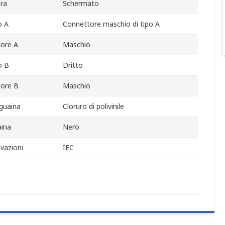
ra
Schermato
o A
Connettore maschio di tipo A
ore A
Maschio
o B
Dritto
tore B
Maschio
 guaina
Cloruro di polivinile
aina
Nero
vazioni
IEC