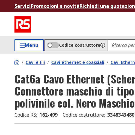
Servizi
Promozioni e novità
Richiedi una quotazio
Menu
Codice costruttore
/
Cavi e fili
/
Cavi ethernet e coassiali
/
Cavi Ether
Cat6a Cavo Ethernet (Sch
Connettore maschio di tipo 
polivinile col. Nero Maschio
Codice RS
:
162-499
Codice costruttore
:
3348343480