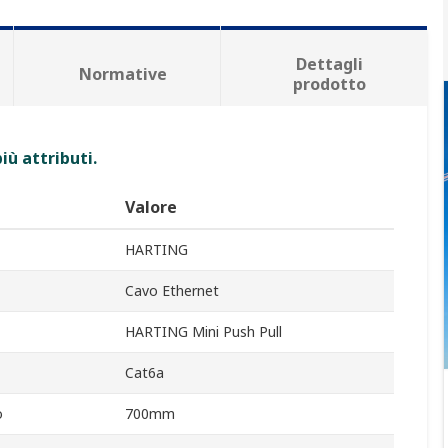
Dettagli
Normative
prodotto
iù attributi.
Valore
HARTING
Cavo Ethernet
HARTING Mini Push Pull
Cat6a
o
700mm