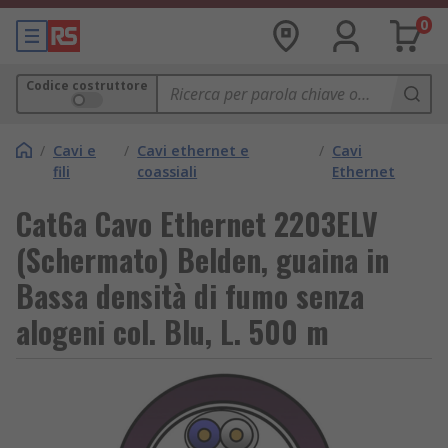
0
Codice costruttore
/
Cavi e
/
Cavi ethernet e
/
Cavi
fili
coassiali
Ethernet
Cat6a Cavo Ethernet 2203ELV
(Schermato) Belden, guaina in
Bassa densità di fumo senza
alogeni col. Blu, L. 500 m