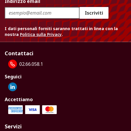
Indirizzo email
Iscriviti
I dati personali forniti saranno trattati in linea con la
nostra
Politica sulla Privacy
.
Contattaci
02.66.058.1
Seguici
Accettiamo
Servizi