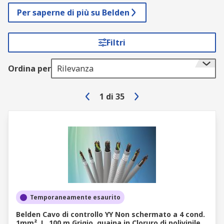
Per saperne di più su Belden
Filtri
Ordina per
Rilevanza
1
di
35
Temporaneamente esaurito
Belden Cavo di controllo YY Non schermato a 4 cond.
1mm², L. 100 m Grigio, guaina in Cloruro di polivinile