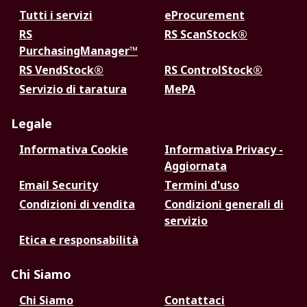
Tutti i servizi
eProcurement
RS
RS ScanStock®
PurchasingManager™
RS VendStock®
RS ControlStock®
Servizio di taratura
MePA
Legale
Informativa Cookie
Informativa Privacy -
Aggiornata
Email Security
Termini d'uso
Condizioni di vendita
Condizioni generali di
servizio
Etica e responsabilità
Chi Siamo
Chi Siamo
Contattaci