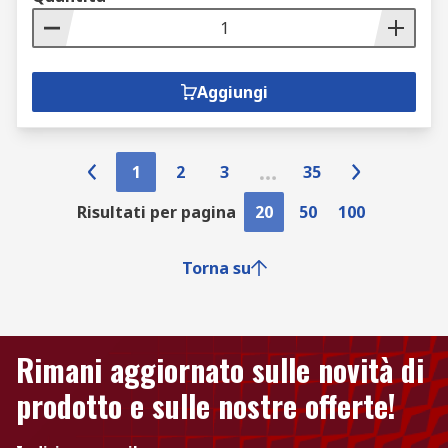
Aggiungi
1
2
3
35
Risultati per pagina
20
50
100
Torna su
Rimani aggiornato sulle novità di
prodotto e sulle nostre offerte!