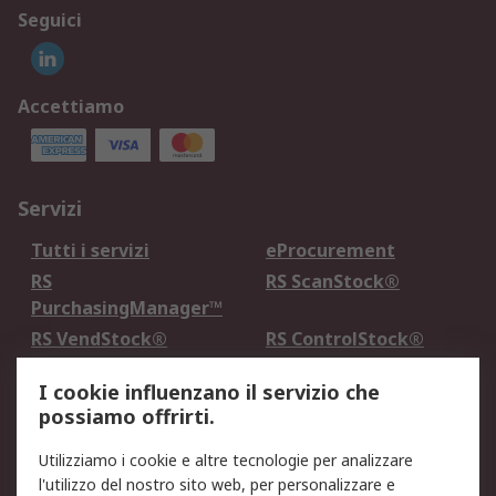
Seguici
Accettiamo
Servizi
Tutti i servizi
eProcurement
RS
RS ScanStock®
PurchasingManager™
RS VendStock®
RS ControlStock®
Servizio di taratura
MePA
I cookie influenzano il servizio che
possiamo offrirti.
Legale
Utilizziamo i cookie e altre tecnologie per analizzare
Informativa Cookie
Informativa Privacy -
l'utilizzo del nostro sito web, per personalizzare e
Aggiornata