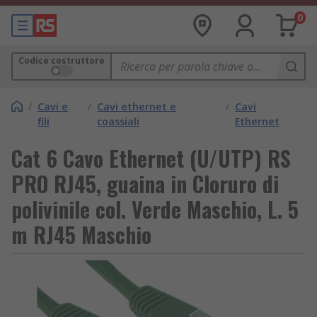
0
Codice costruttore
/
Cavi e
/
Cavi ethernet e
/
Cavi
fili
coassiali
Ethernet
Cat 6 Cavo Ethernet (U/UTP) RS
PRO RJ45, guaina in Cloruro di
polivinile col. Verde Maschio, L. 5
m RJ45 Maschio