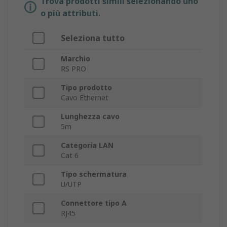
Trova prodotti simili selezionando uno
o più attributi.
Seleziona tutto
Marchio
RS PRO
Tipo prodotto
Cavo Ethernet
Lunghezza cavo
5m
Categoria LAN
Cat 6
Tipo schermatura
U/UTP
Connettore tipo A
RJ45