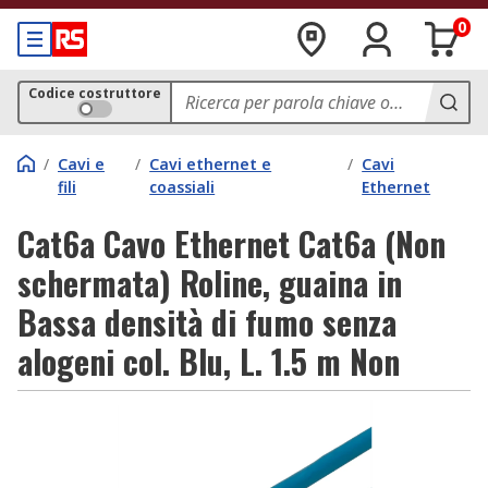
0
Codice costruttore
/
Cavi e
/
Cavi ethernet e
/
Cavi
fili
coassiali
Ethernet
Cat6a Cavo Ethernet Cat6a (Non
schermata) Roline, guaina in
Bassa densità di fumo senza
alogeni col. Blu, L. 1.5 m Non