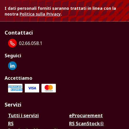
I dati personali forniti saranno trattati in linea con la
nostra
Politica sulla Privacy
.
Contattaci
02.66.058.1
Seguici
Accettiamo
Servizi
Tutti i servizi
eProcurement
RS
RS ScanStock®