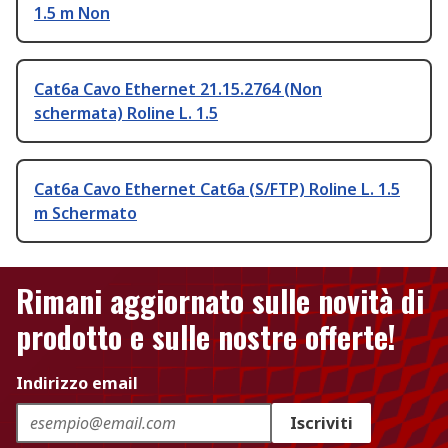
1.5 m Non
Cat6a Cavo Ethernet 21.15.2764 (Non
schermata) Roline L. 1.5
Cat6a Cavo Ethernet Cat6a (S/FTP) Roline L. 1.5
m Schermato
Rimani aggiornato sulle novità di
prodotto e sulle nostre offerte!
Indirizzo email
Iscriviti