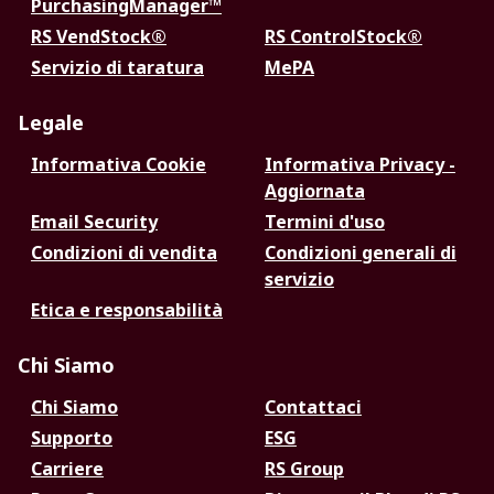
PurchasingManager™
RS VendStock®
RS ControlStock®
Servizio di taratura
MePA
Legale
Informativa Cookie
Informativa Privacy -
Aggiornata
Email Security
Termini d'uso
Condizioni di vendita
Condizioni generali di
servizio
Etica e responsabilità
Chi Siamo
Chi Siamo
Contattaci
Supporto
ESG
Carriere
RS Group