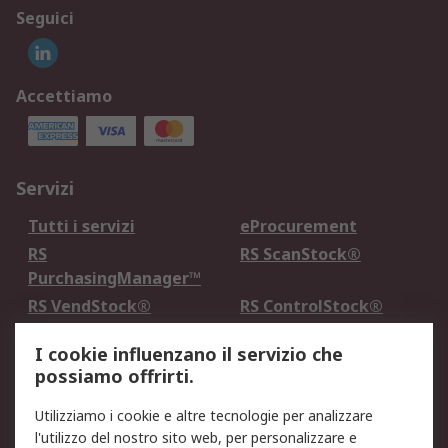
Seguici
Accettiamo
Servizi
Tutti i servizi
eProcurement
RS
RS ScanStock®
PurchasingManager™
RS VendStock®
RS ControlStock®
Servizio di taratura
MePA
I cookie influenzano il servizio che
possiamo offrirti.
Legale
Utilizziamo i cookie e altre tecnologie per analizzare
Informativa Cookie
Informativa Privacy -
l'utilizzo del nostro sito web, per personalizzare e
Aggiornata