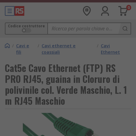
0
Codice costruttore
/
Cavi e
/
Cavi ethernet e
/
Cavi
fili
coassiali
Ethernet
Cat5e Cavo Ethernet (FTP) RS
PRO RJ45, guaina in Cloruro di
polivinile col. Verde Maschio, L. 1
m RJ45 Maschio