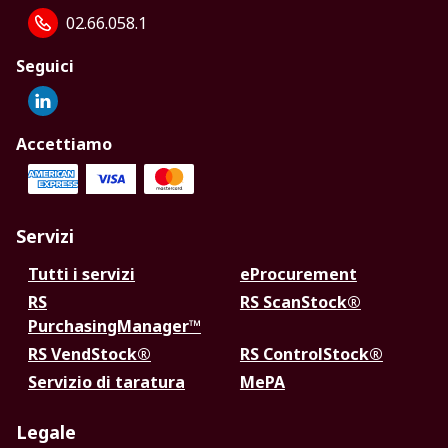
02.66.058.1
Seguici
Accettiamo
Servizi
Tutti i servizi
eProcurement
RS
RS ScanStock®
PurchasingManager™
RS VendStock®
RS ControlStock®
Servizio di taratura
MePA
Legale