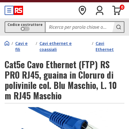
0
Codice costruttore
/
Cavi e
/
Cavi ethernet e
/
Cavi
fili
coassiali
Ethernet
Cat5e Cavo Ethernet (FTP) RS
PRO RJ45, guaina in Cloruro di
polivinile col. Blu Maschio, L. 10
m RJ45 Maschio