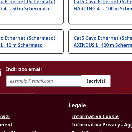
vo Ethernet (Schermato)
Cat5 Cavo Ethernet (Sch
 4 L. 50 m Schermato
HARTING 4 L. 100 m Sch
vo Ethernet (Schermato)
Cat5 Cavo Ethernet (Sch
 L. 10 m Schermato
AXINDUS L. 100 m Scher
i
Indirizzo email
Iscriviti
Legale
rvizi
Informativa Cookie
ement
Informativa Privacy - Ag