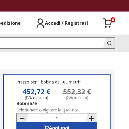
0
pedizione
Accedi / Registrati
Prezzo per 1 bobina da 100 metri*
452,72 €
552,32 €
(IVA esclusa)
(IVA inclusa)
Add
Bobina/e
to
Selezionare o digitare la quantità
Basket
Aggiungi