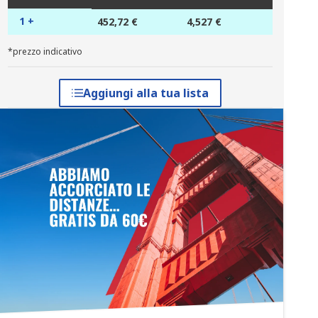
1 +
452,72 €
4,527 €
*prezzo indicativo
Aggiungi alla tua lista