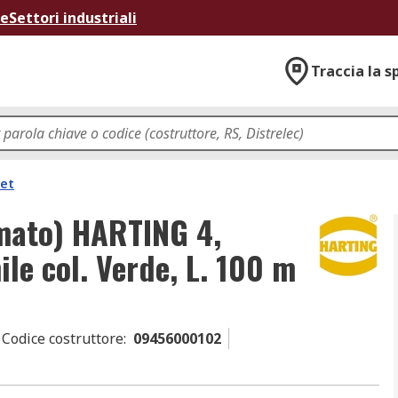
ne
Settori industriali
Traccia la s
net
mato) HARTING 4,
ile col. Verde, L. 100 m
Codice costruttore
:
09456000102