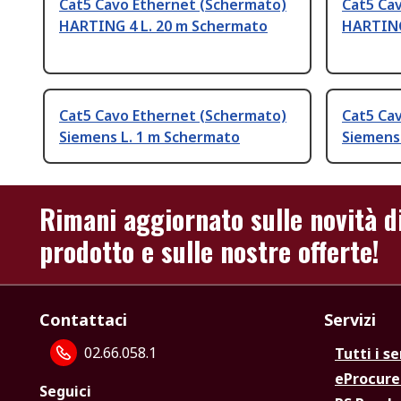
Cat5 Cavo Ethernet (Schermato)
Cat5 Ca
HARTING 4 L. 20 m Schermato
HARTING
Cat5 Cavo Ethernet (Schermato)
Cat5 Ca
Siemens L. 1 m Schermato
Siemens
Rimani aggiornato sulle novità d
prodotto e sulle nostre offerte!
Contattaci
Servizi
02.66.058.1
Tutti i se
eProcur
Seguici