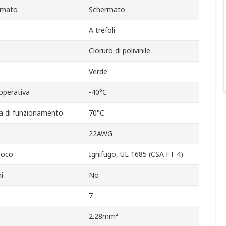
rmato
Schermato
A trefoli
a
Cloruro di polivinile
Verde
operativa
-40°C
 di funzionamento
70°C
22AWG
uoco
Ignifugo, UL 1685 (CSA FT 4)
i
No
7
2.28mm²