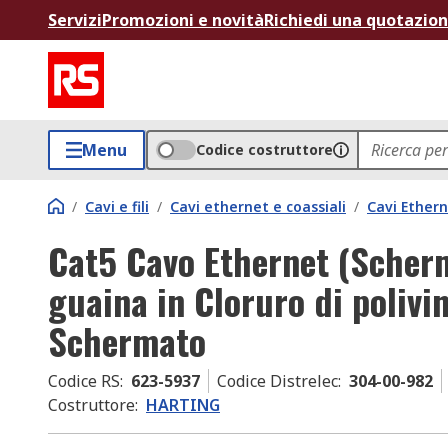
Servizi
Promozioni e novità
Richiedi una quotazio
Menu
Codice costruttore
/
Cavi e fili
/
Cavi ethernet e coassiali
/
Cavi Ether
Cat5 Cavo Ethernet (Scher
guaina in Cloruro di polivin
Schermato
Codice RS
:
623-5937
Codice Distrelec
:
304-00-982
Costruttore
:
HARTING