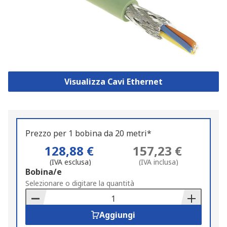
Visualizza Cavi Ethernet
Prezzo per 1 bobina da 20 metri*
128,88 €
157,23 €
(IVA esclusa)
(IVA inclusa)
Add
Bobina/e
to
Selezionare o digitare la quantità
Basket
Aggiungi