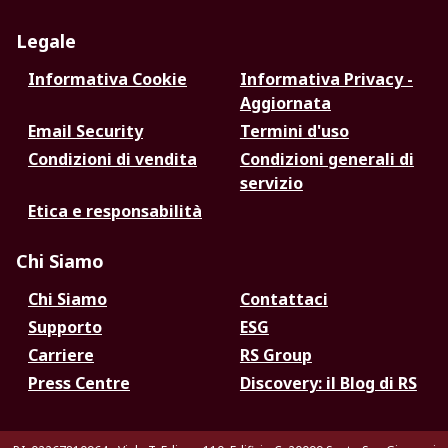
Legale
Informativa Cookie
Informativa Privacy -
Aggiornata
Email Security
Termini d'uso
Condizioni di vendita
Condizioni generali di
servizio
Etica e responsabilità
Chi Siamo
Chi Siamo
Contattaci
Supporto
ESG
Carriere
RS Group
Press Centre
Discovery: il Blog di RS