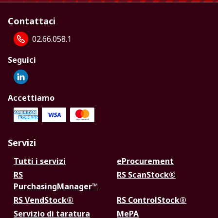
Contattaci
02.66.058.1
Seguici
Accettiamo
Servizi
Tutti i servizi
eProcurement
RS
RS ScanStock®
PurchasingManager™
RS VendStock®
RS ControlStock®
Servizio di taratura
MePA