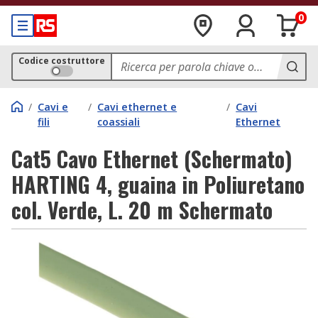
0
Codice costruttore
/
Cavi e
/
Cavi ethernet e
/
Cavi
fili
coassiali
Ethernet
Cat5 Cavo Ethernet (Schermato)
HARTING 4, guaina in Poliuretano
col. Verde, L. 20 m Schermato