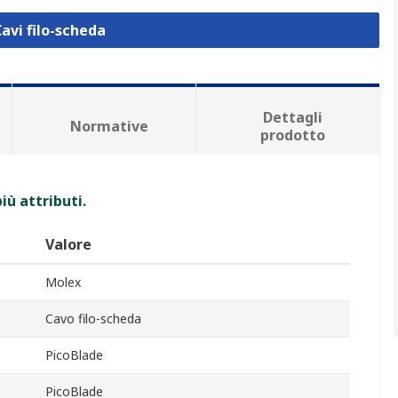
Cavi filo-scheda
Dettagli
Normative
prodotto
iù attributi.
Valore
Molex
Cavo filo-scheda
PicoBlade
PicoBlade