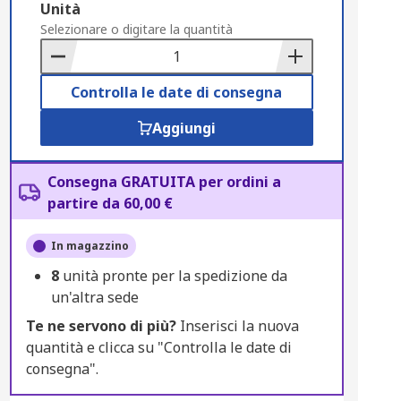
Add
Unità
to
Selezionare o digitare la quantità
Basket
Controlla le date di consegna
Aggiungi
Consegna GRATUITA per ordini a
partire da 60,00 €
In magazzino
8
unità pronte per la spedizione da
un'altra sede
Te ne servono di più?
Inserisci la nuova
quantità e clicca su "Controlla le date di
consegna".