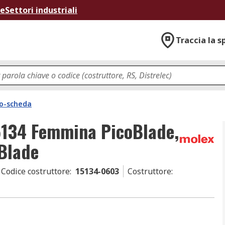
ne
Settori industriali
Traccia la s
lo-scheda
15134 Femmina PicoBlade,
Blade
Codice costruttore
:
15134-0603
Costruttore
: