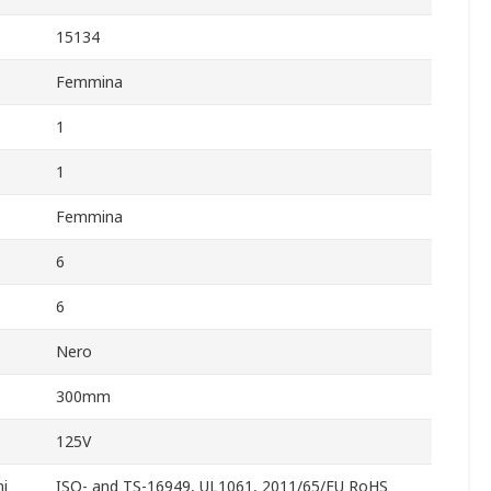
15134
Femmina
1
1
Femmina
6
6
Nero
300mm
125V
i
ISO- and TS-16949, UL1061, 2011/65/EU RoHS