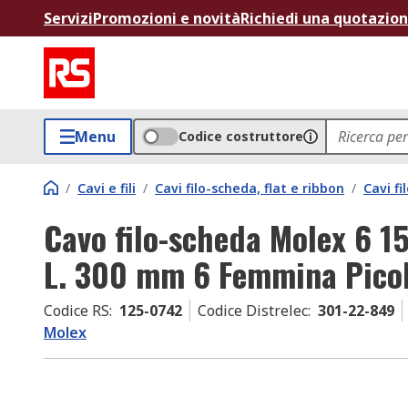
Servizi
Promozioni e novità
Richiedi una quotazio
Menu
Codice costruttore
/
Cavi e fili
/
Cavi filo-scheda, flat e ribbon
/
Cavi fi
Cavo filo-scheda Molex 6 
L. 300 mm 6 Femmina Pico
Codice RS
:
125-0742
Codice Distrelec
:
301-22-849
Molex