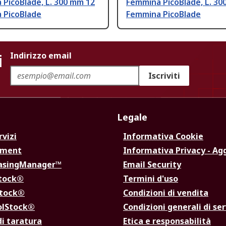
PicoBlade, L. 300 mm 12
Femmina PicoBlade, L. 30
 PicoBlade
Femmina PicoBlade
i
Indirizzo email
Iscriviti
Legale
rvizi
Informativa Cookie
ement
Informativa Privacy - Ag
hasingManager™
Email Security
Stock®
Termini d'uso
Stock®
Condizioni di vendita
olStock®
Condizioni generali di ser
di taratura
Etica e responsabilità