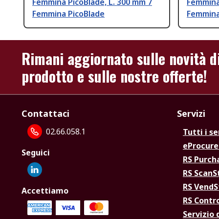
Femmina PicoBlade, L. 300 mm 7
Femmina 
Femmina PicoBlade
Femmina
Rimani aggiornato sulle novità d
prodotto e sulle nostre offerte!
Contattaci
Servizi
02.66.058.1
Tutti i se
eProcur
Seguici
RS Purc
RS Scan
RS Vend
Accettiamo
RS Contr
Servizio 