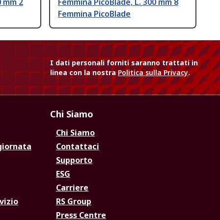
0 mm 2
Femmina PicoBlade, L. 300 mm 8
Femmina PicoBlade
I dati personali forniti saranno trattati in
linea con la nostra
Politica sulla Privacy
.
Chi Siamo
Chi Siamo
giornata
Contattaci
Supporto
ESG
Carriere
vizio
RS Group
Press Centre