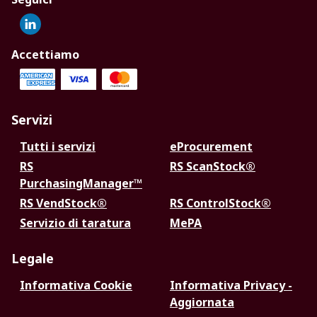
Accettiamo
Servizi
Tutti i servizi
eProcurement
RS
RS ScanStock®
PurchasingManager™
RS VendStock®
RS ControlStock®
Servizio di taratura
MePA
Legale
Informativa Cookie
Informativa Privacy -
Aggiornata