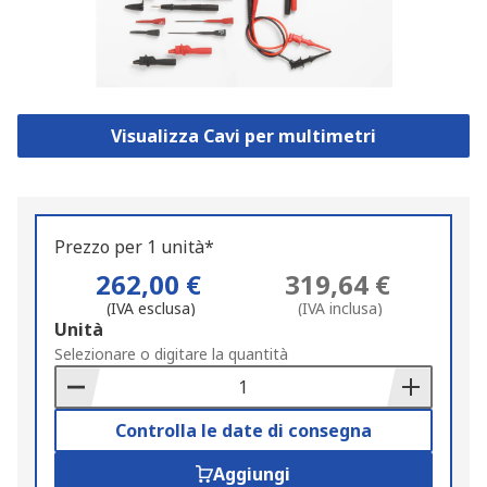
Visualizza Cavi per multimetri
Prezzo per 1 unità*
262,00 €
319,64 €
(IVA esclusa)
(IVA inclusa)
Add
Unità
to
Selezionare o digitare la quantità
Basket
Controlla le date di consegna
Aggiungi