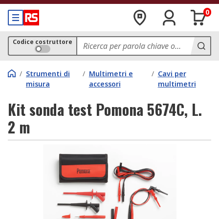
0
Codice costruttore
/
Strumenti di
/
Multimetri e
/
Cavi per
misura
accessori
multimetri
Kit sonda test Pomona 5674C, L.
2 m