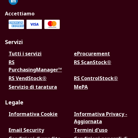
Accettiamo
Servizi
Tutti i servizi
eProcurement
RS
RS ScanStock®
PurchasingManager™
RS VendStock®
RS ControlStock®
Servizio di taratura
MePA
Legale
Informativa Cookie
Informativa Privacy -
Aggiornata
Email Security
Termini d'uso