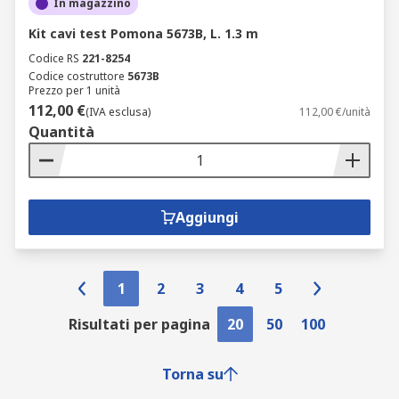
In magazzino
Kit cavi test Pomona 5673B, L. 1.3 m
Codice RS
221-8254
Codice costruttore
5673B
Prezzo per 1 unità
112,00 €
(IVA esclusa)
112,00 €/unità
Quantità
Aggiungi
1
2
3
4
5
Risultati per pagina
20
50
100
Torna su