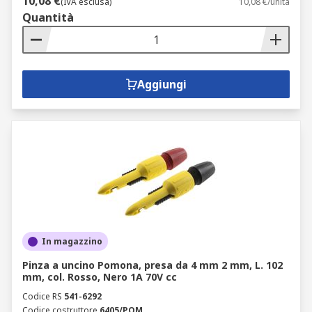
10,08 €
(IVA esclusa)
10,08 €/unità
Quantità
Aggiungi
In magazzino
Pinza a uncino Pomona, presa da 4 mm 2 mm, L. 102
mm, col. Rosso, Nero 1A 70V cc
Codice RS
541-6292
Codice costruttore
6405/POM