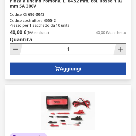
Pinza a uncino Pomona, L. 64.52 mm, col. Rosso 1.02
mm 5A 300V
Codice RS
696-3042
Codice costruttore
4555-2
Prezzo per 1 sacchetto da 10 unità
40,00 €
(IVA esclusa)
40,00 €/sacchetto
Quantità
Aggiungi