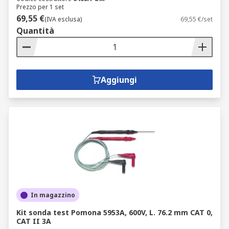
Prezzo per 1 set
69,55 €
(IVA esclusa)
69,55 €/set
Quantità
Aggiungi
In magazzino
Kit sonda test Pomona 5953A, 600V, L. 76.2 mm CAT 0,
CAT II 3A