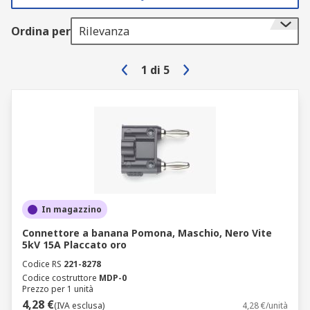
Ordina per
Rilevanza
1
di
5
In magazzino
Connettore a banana Pomona, Maschio, Nero Vite
5kV 15A Placcato oro
Codice RS
221-8278
Codice costruttore
MDP-0
Prezzo per 1 unità
4,28 €
(IVA esclusa)
4,28 €/unità