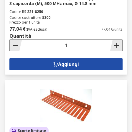
3 capicorda (M), 500 MHz max, Ø 14.8 mm
Codice RS
221-8250
Codice costruttore
5300
Prezzo per 1 unità
77,04 €
(IVA esclusa)
77,04 €/unità
Quantità
Aggiungi
Scorte limitate