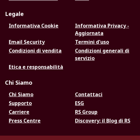
Legale
Informativa Cookie
Informativa Privacy -
Aggiornata
Email Security
Termini d'uso
Condizioni di vendita
Condizioni generali di
servizio
Etica e responsabilità
Chi Siamo
Chi Siamo
Contattaci
Supporto
ESG
Carriere
RS Group
Press Centre
Discovery: il Blog di RS