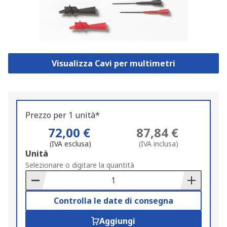
Visualizza Cavi per multimetri
Prezzo per 1 unità*
72,00 €
87,84 €
(IVA esclusa)
(IVA inclusa)
Add
Unità
to
Selezionare o digitare la quantità
Basket
Controlla le date di consegna
Aggiungi