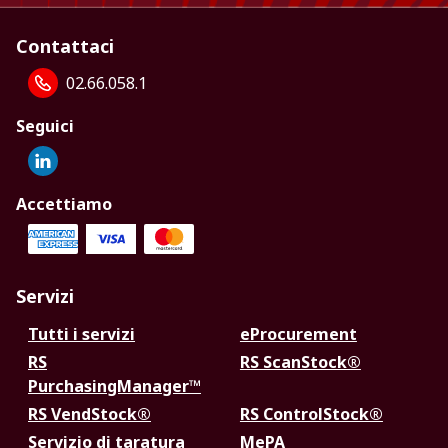
Contattaci
02.66.058.1
Seguici
Accettiamo
Servizi
Tutti i servizi
eProcurement
RS
RS ScanStock®
PurchasingManager™
RS VendStock®
RS ControlStock®
Servizio di taratura
MePA