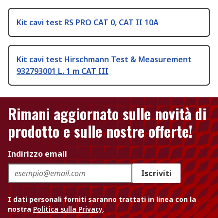
Kit cavi test RS PRO CAT 0, CAT II 10A
Kit cavi test Hirschmann Test & Measurement
932793001 L. 1 m CAT III
Rimani aggiornato sulle novità di
prodotto e sulle nostre offerte!
Indirizzo email
Iscriviti
I dati personali forniti saranno trattati in linea con la
nostra
Politica sulla Privacy
.