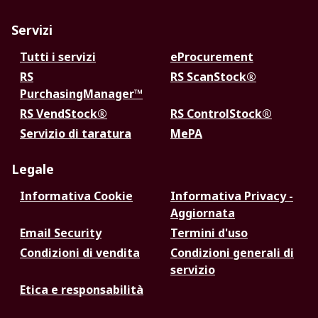
Servizi
Tutti i servizi
eProcurement
RS
RS ScanStock®
PurchasingManager™
RS VendStock®
RS ControlStock®
Servizio di taratura
MePA
Legale
Informativa Cookie
Informativa Privacy -
Aggiornata
Email Security
Termini d'uso
Condizioni di vendita
Condizioni generali di
servizio
Etica e responsabilità