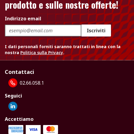
prodotto e sulle nostre offerte!
Indirizzo email
Iscriviti
I dati personali forniti saranno trattati in linea con la
nostra
Politica sulla Privacy
.
Contattaci
02.66.058.1
Seguici
Accettiamo