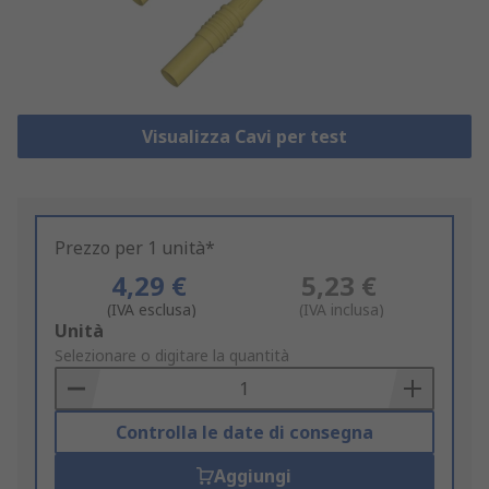
Visualizza Cavi per test
Prezzo per 1 unità*
4,29 €
5,23 €
(IVA esclusa)
(IVA inclusa)
Add
Unità
to
Selezionare o digitare la quantità
Basket
Controlla le date di consegna
Aggiungi