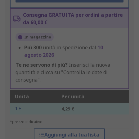
Consegna GRATUITA per ordini a partire
da 60,00 €
In magazzino
Più
300
unità in spedizione dal
10
agosto 2026
Te ne servono di più?
Inserisci la nuova
quantità e clicca su "Controlla le date di
consegna".
Unità
Per unità
1 +
4,29 €
*prezzo indicativo
Aggiungi alla tua lista