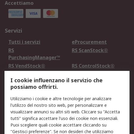
Accettiamo
Servizi
Tutti i servizi
eProcurement
RS
RS ScanStock®
PurchasingManager™
RS VendStock®
RS ControlStock®
Servizio di taratura
MePA
I cookie influenzano il servizio che
possiamo offrirti.
Legale
Utilizziamo i cookie e altre tecnologie per analizzare
Informativa Cookie
Informativa Privacy -
l'utilizzo del nostro sito web, per personalizzare e
Aggiornata
visualizzare annunci su altri siti web. Cliccare su "Accetta
Email Security
Termini d'uso
tutti" significa accettare l'uso dei cookie non essenziali.
Condizioni di vendita
Condizioni generali di
Puoi scegliere quali cookie accettare cliccando su
servizio
"Gestisci preferenze". Se non desideri che utilizziamo