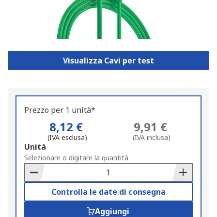
Visualizza Cavi per test
Prezzo per 1 unità*
8,12 €
9,91 €
(IVA esclusa)
(IVA inclusa)
Add
Unità
to
Selezionare o digitare la quantità
Basket
Controlla le date di consegna
Aggiungi