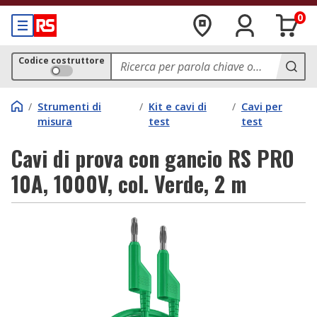
0
Codice costruttore
/
Strumenti di
/
Kit e cavi di
/
Cavi per
misura
test
test
Cavi di prova con gancio RS PRO
10A, 1000V, col. Verde, 2 m