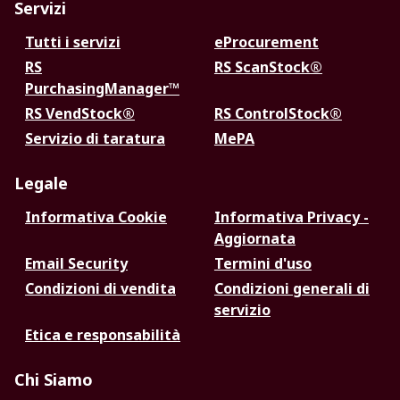
Servizi
Tutti i servizi
eProcurement
RS
RS ScanStock®
PurchasingManager™
RS VendStock®
RS ControlStock®
Servizio di taratura
MePA
Legale
Informativa Cookie
Informativa Privacy -
Aggiornata
Email Security
Termini d'uso
Condizioni di vendita
Condizioni generali di
servizio
Etica e responsabilità
Chi Siamo