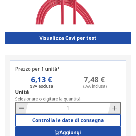
Visualizza Cavi per test
Prezzo per 1 unità*
6,13 €
7,48 €
(IVA esclusa)
(IVA inclusa)
Add
Unità
to
Selezionare o digitare la quantità
Basket
Controlla le date di consegna
Aggiungi