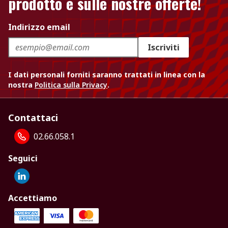
prodotto e sulle nostre offerte!
Indirizzo email
Iscriviti
I dati personali forniti saranno trattati in linea con la
nostra
Politica sulla Privacy
.
Contattaci
02.66.058.1
Seguici
Accettiamo