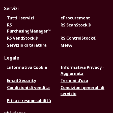
Servizi
Tutti i servizi
eProcurement
RS
RS ScanStock®
PurchasingManager™
RS VendStock®
RS ControlStock®
Servizio di taratura
MePA
Legale
Informativa Cookie
Informativa Privacy -
Aggiornata
Email Security
Termini d'uso
Condizioni di vendita
Condizioni generali di
servizio
Etica e responsabilità