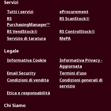
Servizi
Tutti i servizi
eProcurement
RS
RS ScanStock®
PurchasingManager™
RS VendStock®
RS ControlStock®
Servizio di taratura
MePA
Legale
Informativa Cookie
Informativa Privacy -
Aggiornata
Email Security
Termini d'uso
Condizioni di vendita
Condizioni generali di
servizio
Etica e responsabilità
Chi Siamo