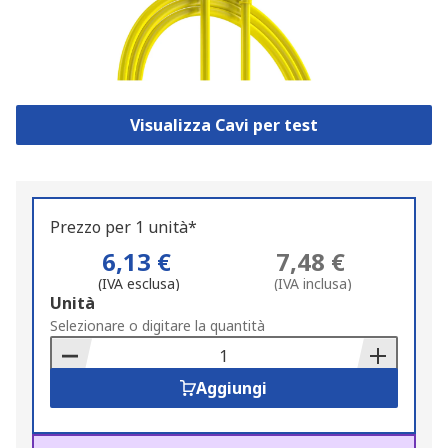
Visualizza Cavi per test
Prezzo per 1 unità*
6,13 €
7,48 €
(IVA esclusa)
(IVA inclusa)
Add
Unità
to
Selezionare o digitare la quantità
Basket
Aggiungi