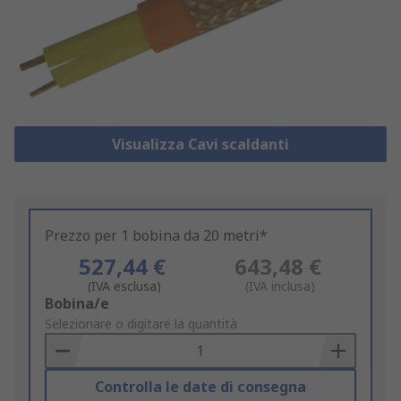
Visualizza Cavi scaldanti
Prezzo per 1 bobina da 20 metri*
527,44 €
643,48 €
(IVA esclusa)
(IVA inclusa)
Add
Bobina/e
to
Selezionare o digitare la quantità
Basket
Controlla le date di consegna