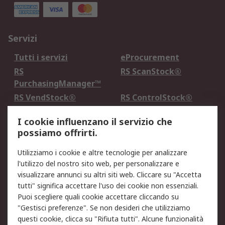
Servizi
Tutti i servizi
eProcurement
RS
RS ScanStock®
PurchasingManager™
RS VendStock®
RS ControlStock®
Servizio di taratura
MePA
I cookie influenzano il servizio che
possiamo offrirti.
Legale
Utilizziamo i cookie e altre tecnologie per analizzare
Informativa Cookie
Informativa Privacy -
l'utilizzo del nostro sito web, per personalizzare e
Aggiornata
visualizzare annunci su altri siti web. Cliccare su "Accetta
Email Security
Termini d'uso
tutti" significa accettare l'uso dei cookie non essenziali.
Condizioni di vendita
Condizioni generali di
Puoi scegliere quali cookie accettare cliccando su
servizio
"Gestisci preferenze". Se non desideri che utilizziamo
questi cookie, clicca su "Rifiuta tutti". Alcune funzionalità
Etica e responsabilità