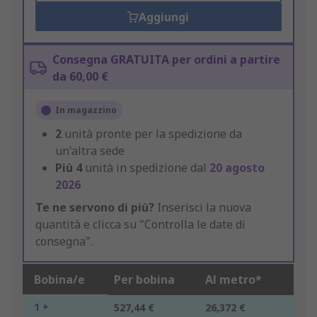
Aggiungi
Consegna GRATUITA per ordini a partire
da 60,00 €
In magazzino
2
unità pronte per la spedizione da
un'altra sede
Più
4
unità in spedizione dal
20 agosto
2026
Te ne servono di più?
Inserisci la nuova
quantità e clicca su "Controlla le date di
consegna".
Bobina/e
Per bobina
Al metro*
1 +
527,44 €
26,372 €