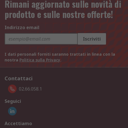
Rimani aggiornato sulle novità di
prodotto e sulle nostre offerte!
Indirizzo email
Iscriviti
I dati personali forniti saranno trattati in linea con la
nostra
Politica sulla Privacy
.
Contattaci
02.66.058.1
Seguici
Accettiamo