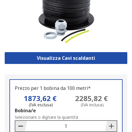
Visualizza Cavi scaldanti
Prezzo per 1 bobina da 100 metri*
1873,62 €
2285,82 €
(IVA esclusa)
(IVA inclusa)
Add
Bobina/e
to
Selezionare o digitare la quantità
Basket