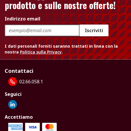
prodotto e sulle nostre offerte!
Indirizzo email
Iscriviti
I dati personali forniti saranno trattati in linea con la
nostra
Politica sulla Privacy
.
Contattaci
02.66.058.1
Seguici
Accettiamo