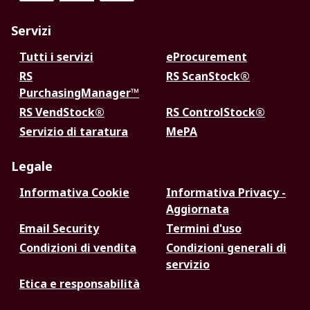
Servizi
Tutti i servizi
eProcurement
RS
RS ScanStock®
PurchasingManager™
RS VendStock®
RS ControlStock®
Servizio di taratura
MePA
Legale
Informativa Cookie
Informativa Privacy -
Aggiornata
Email Security
Termini d'uso
Condizioni di vendita
Condizioni generali di
servizio
Etica e responsabilità