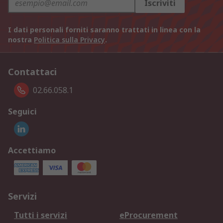
Iscriviti
I dati personali forniti saranno trattati in linea con la
nostra
Politica sulla Privacy
.
Contattaci
02.66.058.1
Seguici
Accettiamo
Servizi
Tutti i servizi
eProcurement