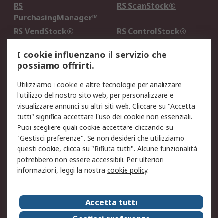
RS
RS ScanStock®
PurchasingManager™
RS VendStock®
RS ControlStock®
Servizio di taratura
MePA
I cookie influenzano il servizio che
possiamo offrirti.
Legale
Utilizziamo i cookie e altre tecnologie per analizzare
Informativa Cookie
Informativa Privacy -
l'utilizzo del nostro sito web, per personalizzare e
Aggiornata
visualizzare annunci su altri siti web. Cliccare su "Accetta
Email Security
Termini d'uso
tutti" significa accettare l'uso dei cookie non essenziali.
Condizioni di vendita
Condizioni generali di
Puoi scegliere quali cookie accettare cliccando su
servizio
"Gestisci preferenze". Se non desideri che utilizziamo
questi cookie, clicca su "Rifiuta tutti". Alcune funzionalità
Etica e responsabilità
potrebbero non essere accessibili. Per ulteriori
informazioni, leggi la nostra
cookie policy
.
Chi Siamo
Chi Siamo
Contattaci
Accetta tutti
Supporto
ESG