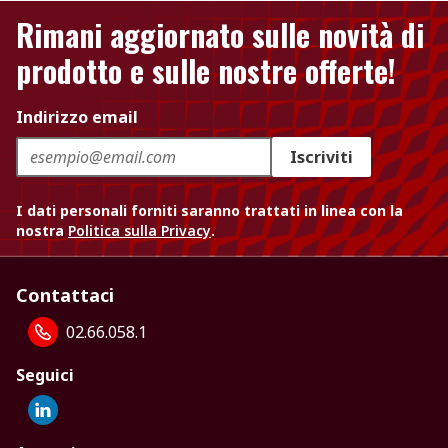
Rimani aggiornato sulle novità di
prodotto e sulle nostre offerte!
Indirizzo email
Iscriviti
I dati personali forniti saranno trattati in linea con la
nostra
Politica sulla Privacy
.
Contattaci
02.66.058.1
Seguici