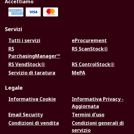
Accettiamo
Servizi
Tutti i servizi
eProcurement
RS
RS ScanStock®
PurchasingManager™
RS VendStock®
RS ControlStock®
Servizio di taratura
MePA
Legale
Informativa Cookie
Informativa Privacy -
Aggiornata
Email Security
Termini d'uso
Condizioni di vendita
Condizioni generali di
servizio