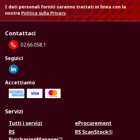
I dati personali forniti saranno trattati in linea con la
nostra
Politica sulla Privacy
.
Contattaci
02.66.058.1
Seguici
Accettiamo
Servizi
Tutti i servizi
eProcurement
RS
RS ScanStock®
PurchasingManager™