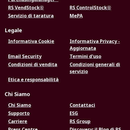
RS VendStock®
RS ControlStock®
Servizio di taratura
MePA
Legale
Informativa Cookie
Informativa Privacy -
Aggiornata
Email Security
Termini d'uso
Condizioni di vendita
Condizioni generali di
servizio
Etica e responsabilità
Chi Siamo
Chi Siamo
Contattaci
Supporto
ESG
Carriere
RS Group
Press Centre
Discovery: il Blog di RS