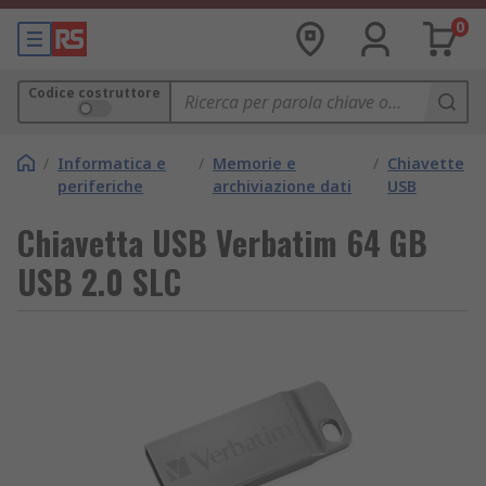
0
Codice costruttore
/
Informatica e
/
Memorie e
/
Chiavette
periferiche
archiviazione dati
USB
Chiavetta USB Verbatim 64 GB
USB 2.0 SLC