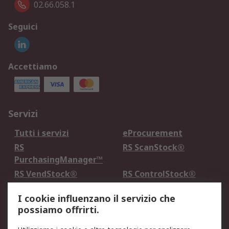
02.66.058.1
Seguici
Accettiamo
Servizi
Tutti i servizi
eProcurement
RS
RS ScanStock®
PurchasingManager™
RS VendStock®
RS ControlStock®
Servizio di taratura
MePA
I cookie influenzano il servizio che
possiamo offrirti.
Legale