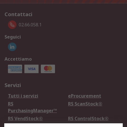
Contattaci
02.66.058.1
Seguici
Accettiamo
Servizi
Tutti i servizi
eProcurement
RS
RS ScanStock®
PurchasingManager™
RS VendStock®
RS ControlStock®
Servizio di taratura
MePA