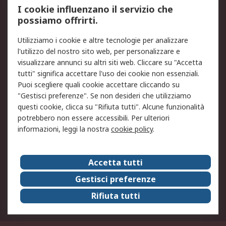
I cookie influenzano il servizio che
possiamo offrirti.
Legale
Utilizziamo i cookie e altre tecnologie per analizzare
Informativa Cookie
Informativa Privacy -
l'utilizzo del nostro sito web, per personalizzare e
Aggiornata
visualizzare annunci su altri siti web. Cliccare su "Accetta
Email Security
Termini d'uso
tutti" significa accettare l'uso dei cookie non essenziali.
Condizioni di vendita
Condizioni generali di
Puoi scegliere quali cookie accettare cliccando su
servizio
"Gestisci preferenze". Se non desideri che utilizziamo
questi cookie, clicca su "Rifiuta tutti". Alcune funzionalità
Etica e responsabilità
potrebbero non essere accessibili. Per ulteriori
informazioni, leggi la nostra
cookie policy
.
Chi Siamo
Chi Siamo
Contattaci
Accetta tutti
Supporto
ESG
Gestisci preferenze
Carriere
RS Group
Rifiuta tutti
Press Centre
Discovery: il Blog di RS