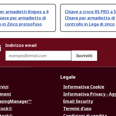
er armadietti Knipex a 4
Chiave a croce RS PRO a 5 
Chiave per armadietto di
Chiave per armadietto di
o in Zinco pressofuso
controllo in Lega di zinco
i
Indirizzo email
Iscriviti
Legale
rvizi
Informativa Cookie
ement
Informativa Privacy - Ag
hasingManager™
Email Security
Stock®
Termini d'uso
Stock®
Condizioni di vendita