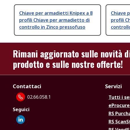
Chiave per armadietti Knipex a 8
Chiave p
profili Chiave per armadietto di
profili 
controllo in Zinco pressofuso
controll
Rimani aggiornato sulle novità d
prodotto e sulle nostre offerte!
Contattaci
Servizi
02.66.058.1
Tutti i se
eProcur
Seguici
RS Purc
RS Scan
RS Vend