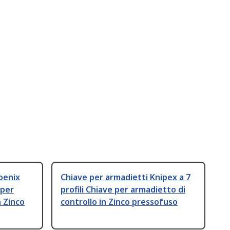
oenix
Chiave per armadietti Knipex a 7
 per
profili Chiave per armadietto di
n Zinco
controllo in Zinco pressofuso