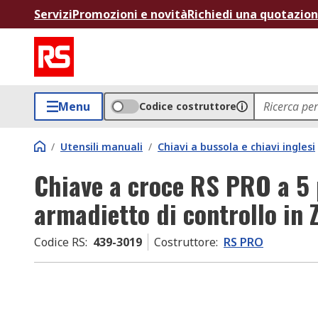
Servizi
Promozioni e novità
Richiedi una quotazio
Menu
Codice costruttore
/
Utensili manuali
/
Chiavi a bussola e chiavi inglesi
Chiave a croce RS PRO a 5 p
armadietto di controllo in 
Codice RS
:
439-3019
Costruttore
:
RS PRO