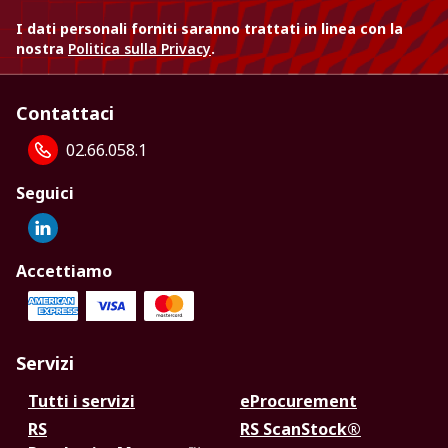
I dati personali forniti saranno trattati in linea con la
nostra
Politica sulla Privacy
.
Contattaci
02.66.058.1
Seguici
Accettiamo
Servizi
Tutti i servizi
eProcurement
RS
RS ScanStock®