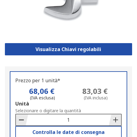
Visualizza Chiavi regolabili
Prezzo per 1 unità*
68,06 €
83,03 €
(IVA esclusa)
(IVA inclusa)
Add
Unità
to
Selezionare o digitare la quantità
Basket
Controlla le date di consegna