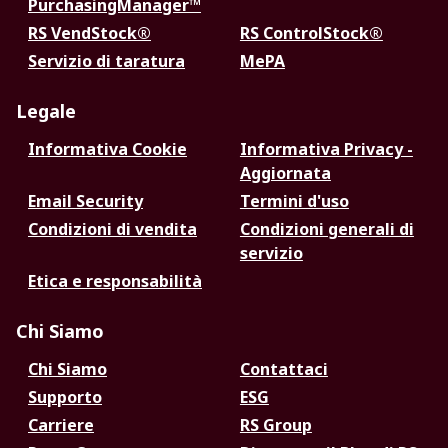
PurchasingManager™
RS VendStock®
RS ControlStock®
Servizio di taratura
MePA
Legale
Informativa Cookie
Informativa Privacy -
Aggiornata
Email Security
Termini d'uso
Condizioni di vendita
Condizioni generali di
servizio
Etica e responsabilità
Chi Siamo
Chi Siamo
Contattaci
Supporto
ESG
Carriere
RS Group