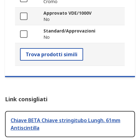
Cromo
Approvato VDE/1000V
No
Standard/Approvazioni
No
Trova prodotti simili
Link consigliati
Chiave BETA Chiave stringitubo Lungh. 61mm
Antiscintilla