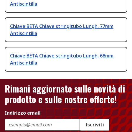
Antiscintilla
Chiave BETA Chiave stringitubo Lungh. 77mm
Antiscintilla
Chiave BETA Chiave stringitubo Lungh. 68mm
Antiscintilla
Rimani aggiornato sulle novità di
prodotto e sulle nostre offerte!
Indirizzo email
Iscriviti