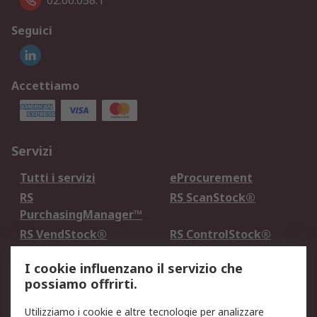
02.66.058.1
Seguici
Accettiamo
Servizi
Tutti i servizi
eProcurement
RS
RS ScanStock®
PurchasingManager™
RS VendStock®
RS ControlStock®
Servizio di taratura
MePA
I cookie influenzano il servizio che
possiamo offrirti.
Legale
Utilizziamo i cookie e altre tecnologie per analizzare
Informativa Cookie
Informativa Privacy -