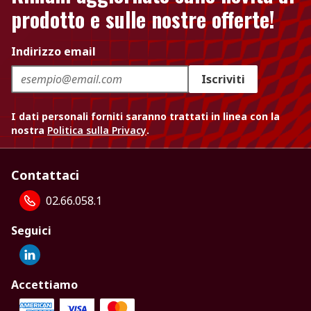
prodotto e sulle nostre offerte!
Indirizzo email
Iscriviti
I dati personali forniti saranno trattati in linea con la
nostra
Politica sulla Privacy
.
Contattaci
02.66.058.1
Seguici
Accettiamo