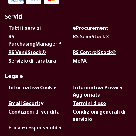
Servizi
Tutti i servizi
eProcurement
RS
RS ScanStock®
PurchasingManager™
RS VendStock®
RS ControlStock®
Servizio di taratura
MePA
Legale
Informativa Cookie
Informativa Privacy -
Aggiornata
Email Security
Termini d'uso
Condizioni di vendita
Condizioni generali di
servizio
Etica e responsabilità