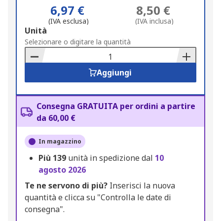
6,97 €
8,50 €
(IVA esclusa)
(IVA inclusa)
Add
Unità
to
Selezionare o digitare la quantità
Basket
Aggiungi
Consegna GRATUITA per ordini a partire
da 60,00 €
In magazzino
Più
139
unità in spedizione dal
10
agosto 2026
Te ne servono di più?
Inserisci la nuova
quantità e clicca su "Controlla le date di
consegna".