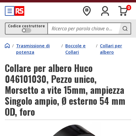
0
Codice costruttore
/
Trasmissione di
/
Boccole e
/
Collari per
potenza
Collari
albero
Collare per albero Huco
046101030, Pezzo unico,
Morsetto a vite 15mm, ampiezza
Singolo ampio, Ø esterno 54 mm
OD, foro