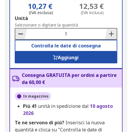
10,27 €
12,53 €
(IVA esclusa)
(IVA inclusa)
Add
Unità
to
Selezionare o digitare la quantità
Basket
Controlla le date di consegna
Aggiungi
Consegna GRATUITA per ordini a partire
da 60,00 €
In magazzino
Più
41
unità in spedizione dal
10 agosto
2026
Te ne servono di più?
Inserisci la nuova
quantità e clicca su "Controlla le date di