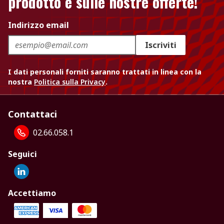
prodotto e sulle nostre offerte!
Indirizzo email
Iscriviti
I dati personali forniti saranno trattati in linea con la
nostra
Politica sulla Privacy
.
Contattaci
02.66.058.1
Seguici
Accettiamo