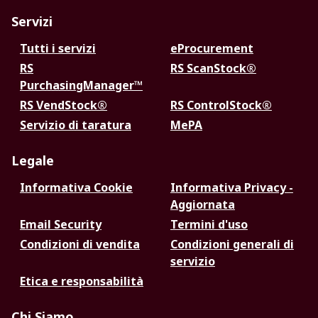
Servizi
Tutti i servizi
eProcurement
RS
RS ScanStock®
PurchasingManager™
RS VendStock®
RS ControlStock®
Servizio di taratura
MePA
Legale
Informativa Cookie
Informativa Privacy -
Aggiornata
Email Security
Termini d'uso
Condizioni di vendita
Condizioni generali di
servizio
Etica e responsabilità
Chi Siamo