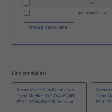
Larghezza
Durata meccanica
Trova prodotti simili
Link consigliati
Interruttore Cam Eaton serie
Interrut
Eaton Moeller 90 ° 63 A 092488
Eaton Mo
T5B-3-15284/EA/SVB Rotativa
T5-3-15