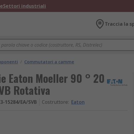
ne
Settori industriali
Traccia la s
omponenti
/
Commutatori a camme
ie Eaton Moeller 90 ° 20
VB Rotativa
-3-15284/EA/SVB
Costruttore
:
Eaton