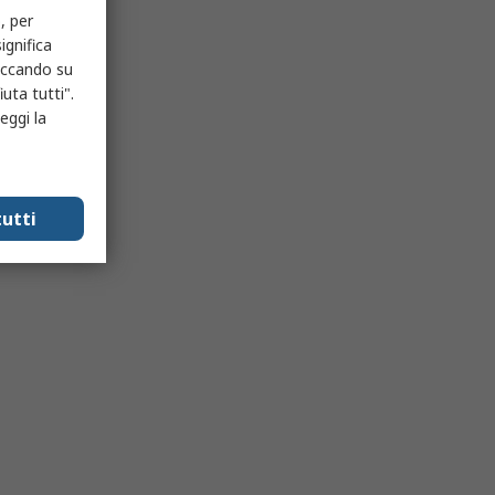
, per
ignifica
liccando su
uta tutti".
eggi la
utti