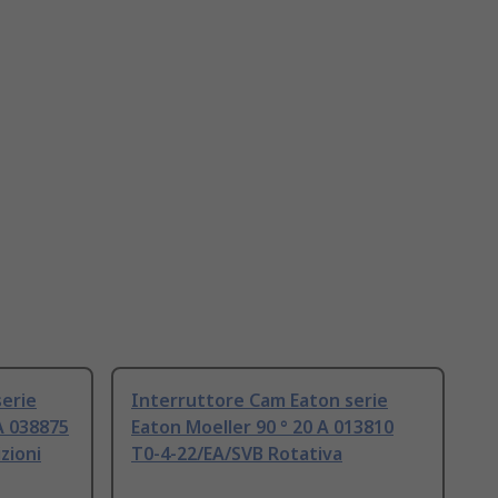
erie
Interruttore Cam Eaton serie
A 038875
Eaton Moeller 90 ° 20 A 013810
zioni
T0-4-22/EA/SVB Rotativa