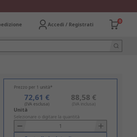
0
pedizione
Accedi / Registrati
Prezzo per 1 unità*
72,61 €
88,58 €
(IVA esclusa)
(IVA inclusa)
Add
Unità
to
Selezionare o digitare la quantità
Basket