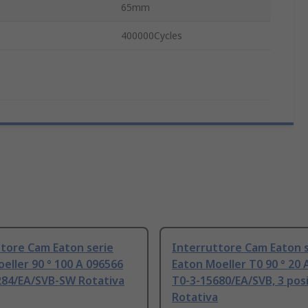
65mm
400000Cycles
tore Cam Eaton serie
Interruttore Cam Eaton s
eller 90 ° 100 A 096566
Eaton Moeller T0 90 ° 20 
284/EA/SVB-SW Rotativa
T0-3-15680/EA/SVB, 3 posi
Rotativa