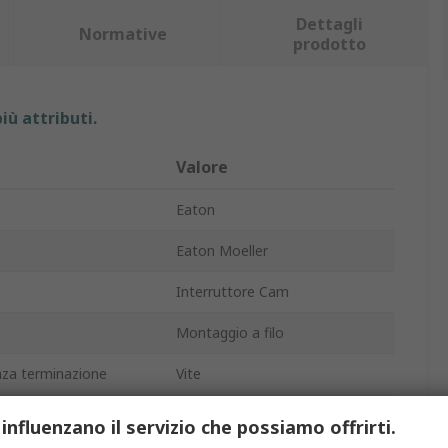
Dettagli
Normative
prodotto
iù attributi.
Valore
Eaton
Eaton Moeller
Interruttore Cam
Montaggio a filo
nza terminazione
Vite
3
 influenzano il servizio che possiamo offrirti.