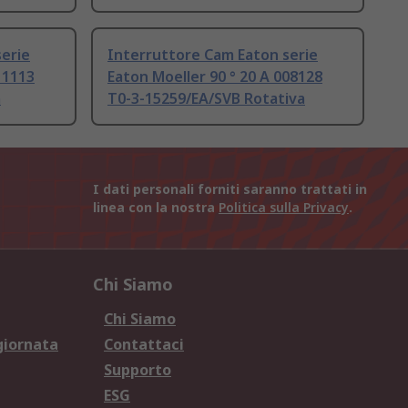
erie
Interruttore Cam Eaton serie
11113
Eaton Moeller 90 ° 20 A 008128
a
T0-3-15259/EA/SVB Rotativa
I dati personali forniti saranno trattati in
linea con la nostra
Politica sulla Privacy
.
Chi Siamo
Chi Siamo
giornata
Contattaci
Supporto
ESG