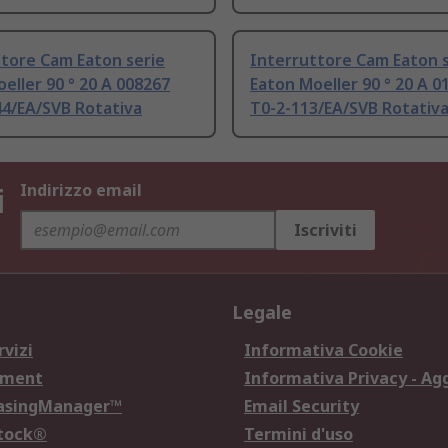
tore Cam Eaton serie
Interruttore Cam Eaton s
eller 90 ° 20 A 008267
Eaton Moeller 90 ° 20 A 0
44/EA/SVB Rotativa
T0-2-113/EA/SVB Rotativ
i
Indirizzo email
Iscriviti
Legale
rvizi
Informativa Cookie
ement
Informativa Privacy - Ag
hasingManager™
Email Security
Stock®
Termini d'uso