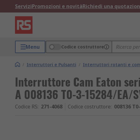
Servizi
Promozioni e novità
Richiedi una quotazio
Menu
Codice costruttore
/
Interruttori e Pulsanti
/
Interruttori rotanti e c
Interruttore Cam Eaton ser
A 008136 T0-3-15284/EA/S
Codice RS
:
271-4068
Codice costruttore
:
008136 T0