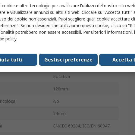
one
90 °
i cookie e altre tecnologie per analizzare l'utilizzo del nostro sito web
re e visualizzare annunci su altri siti web. Cliccare su "Accetta tutti" s
IP65
'uso dei cookie non essenziali. Puoi scegliere quali cookie accettare c
eferenze". Se non desideri che utilizziamo questi cookie, clicca su "Rifi
20A
onalità potrebbero non essere accessibili. Per ulteriori informazioni, l
ie policy
.
operativa
-25°C
 di funzionamento
40°C
fiuta tutti
Gestisci preferenze
Accetta t
690V
Rotativa
120mm
ricolosa
No
74mm
i
EN/IEC 60204, IEC/EN 60947