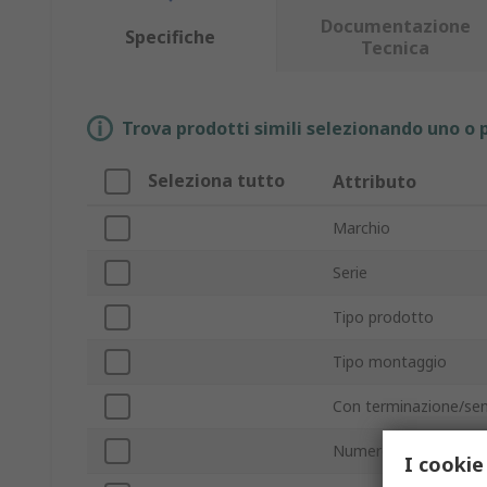
Documentazione
Specifiche
Tecnica
Trova prodotti simili selezionando uno o p
Seleziona tutto
Attributo
Marchio
Serie
Tipo prodotto
Tipo montaggio
Con terminazione/se
Numero di poli
I cookie