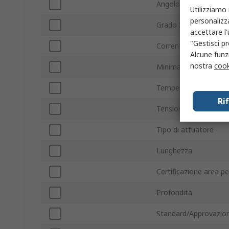
Angolo di commutazi
Utilizziamo 
personalizza
Grado IP
accettare l
"Gestisci pr
Corrente di contatto
Alcune funzi
nostra
cook
Minima temperatura 
Temperatura massima
Ri
Tensione contatto
Tipo di attuatore
Lunghezza
Certificazione area pe
Profondità
Standard/Approvazion