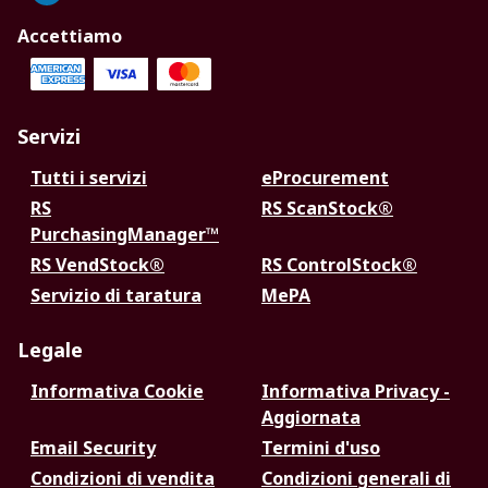
Accettiamo
Servizi
Tutti i servizi
eProcurement
RS
RS ScanStock®
PurchasingManager™
RS VendStock®
RS ControlStock®
Servizio di taratura
MePA
Legale
Informativa Cookie
Informativa Privacy -
Aggiornata
Email Security
Termini d'uso
Condizioni di vendita
Condizioni generali di