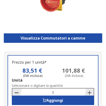
Visualizza Commutatori a camme
Prezzo per 1 unità*
83,51 €
101,88 €
(IVA esclusa)
(IVA inclusa)
Add
Unità
to
Selezionare o digitare la quantità
Basket
Aggiungi