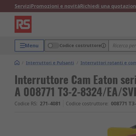
Servizi
Promozioni e novità
Richiedi una quotazio
Menu
Codice costruttore
/
Interruttori e Pulsanti
/
Interruttori rotanti e c
Interruttore Cam Eaton ser
A 008771 T3-2-8324/EA/SV
Codice RS
:
271-4081
Codice costruttore
:
008771 T3