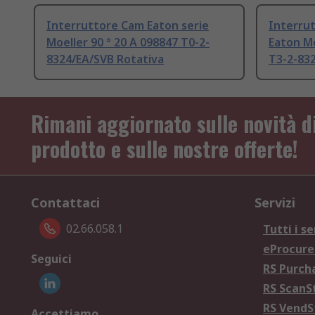
Interruttore Cam Eaton serie
Interrut
Moeller 90 ° 20 A 098847 T0-2-
Eaton Mo
8324/EA/SVB Rotativa
T3-2-83
Rimani aggiornato sulle novità d
prodotto e sulle nostre offerte!
Contattaci
Servizi
02.66.058.1
Tutti i se
eProcur
Seguici
RS Purc
RS Scan
RS Vend
Accettiamo