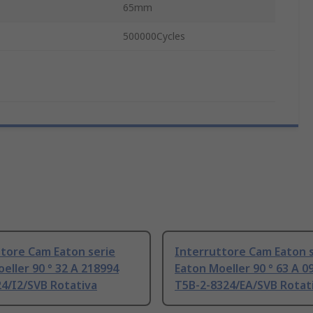
65mm
500000Cycles
tore Cam Eaton serie
Interruttore Cam Eaton s
eller 90 ° 32 A 218994
Eaton Moeller 90 ° 63 A 0
4/I2/SVB Rotativa
T5B-2-8324/EA/SVB Rotat