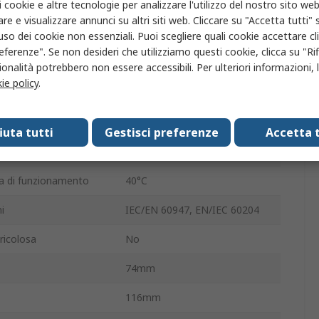
i cookie e altre tecnologie per analizzare l'utilizzo del nostro sito web
one
90 °
re e visualizzare annunci su altri siti web. Cliccare su "Accetta tutti" s
IP65
'uso dei cookie non essenziali. Puoi scegliere quali cookie accettare c
eferenze". Se non desideri che utilizziamo questi cookie, clicca su "Rifi
32A
onalità potrebbero non essere accessibili. Per ulteriori informazioni, l
ie policy
.
operativa
-25°C
690V
fiuta tutti
Gestisci preferenze
Accetta t
Rotativa
 di funzionamento
40°C
i
IEC/EN 60947, EN/IEC 60204
ricolosa
No
74mm
116mm