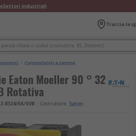
ne
Settori industriali
Traccia la s
omponenti
/
Commutatori a camme
ie Eaton Moeller 90 ° 32
B Rotativa
-2-8324/EA/SVB
Costruttore
:
Eaton