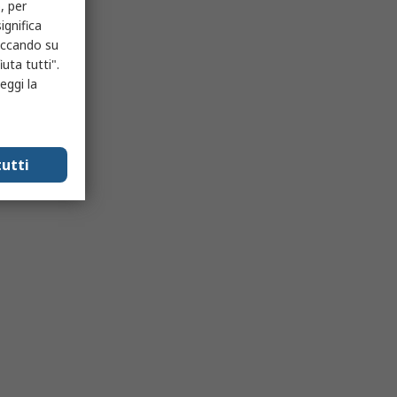
, per
ignifica
liccando su
uta tutti".
eggi la
utti