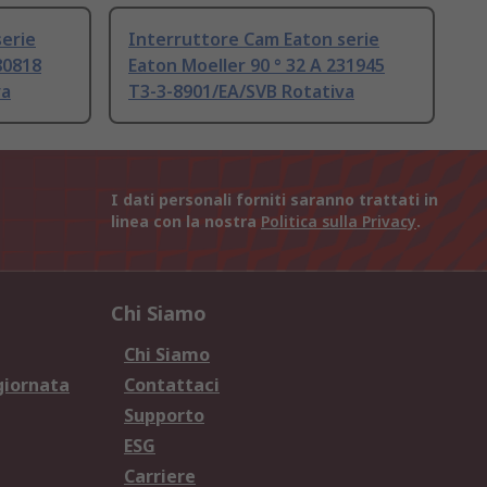
erie
Interruttore Cam Eaton serie
80818
Eaton Moeller 90 ° 32 A 231945
va
T3-3-8901/EA/SVB Rotativa
I dati personali forniti saranno trattati in
linea con la nostra
Politica sulla Privacy
.
Chi Siamo
Chi Siamo
giornata
Contattaci
Supporto
ESG
Carriere