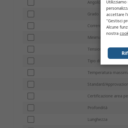
Utilizziamo 
Angolo di commutazi
personalizza
Grado IP
accettare l
"Gestisci pr
Corrente di contatto
Alcune funzi
nostra
cook
Minima temperatura 
Tensione contatto
Ri
Tipo di attuatore
Temperatura massima
Standard/Approvazion
Certificazione area pe
Profondità
Lunghezza