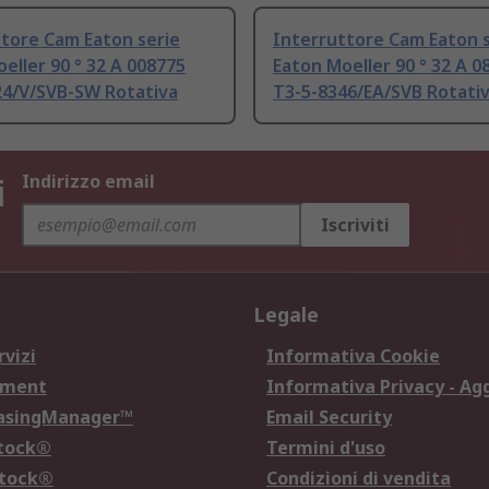
tore Cam Eaton serie
Interruttore Cam Eaton s
eller 90 ° 32 A 008775
Eaton Moeller 90 ° 32 A 0
24/V/SVB-SW Rotativa
T3-5-8346/EA/SVB Rotati
i
Indirizzo email
Iscriviti
Legale
rvizi
Informativa Cookie
ement
Informativa Privacy - Ag
hasingManager™
Email Security
Stock®
Termini d'uso
Stock®
Condizioni di vendita