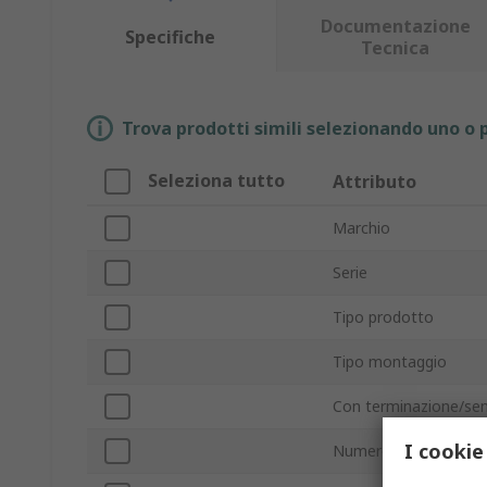
Documentazione
Specifiche
Tecnica
Trova prodotti simili selezionando uno o p
Seleziona tutto
Attributo
Marchio
Serie
Tipo prodotto
Tipo montaggio
Con terminazione/se
I cookie
Numero di poli