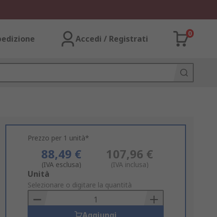
0
pedizione
Accedi / Registrati
Prezzo per 1 unità*
88,49 €
107,96 €
(IVA esclusa)
(IVA inclusa)
Add
Unità
to
Selezionare o digitare la quantità
Basket
Aggiungi