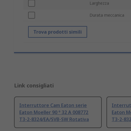
Larghezza
Durata meccanica
Trova prodotti simili
Link consigliati
Interruttore Cam Eaton serie
Interrut
Eaton Moeller 90 ° 32 A 008772
Eaton Mo
T3-2-8324/EA/SVB-SW Rotativa
T3-2-832