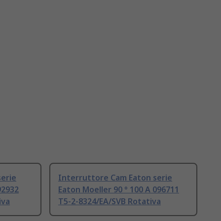
erie
Interruttore Cam Eaton serie
92932
Eaton Moeller 90 ° 100 A 096711
iva
T5-2-8324/EA/SVB Rotativa