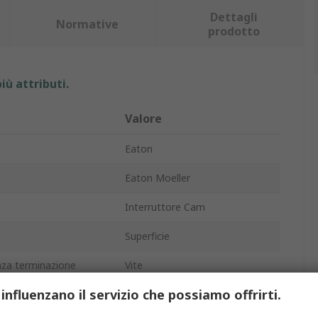
Dettagli
Normative
prodotto
iù attributi.
Valore
Eaton
Eaton Moeller
Interruttore Cam
Superficie
nza terminazione
Vite
 influenzano il servizio che possiamo offrirti.
4