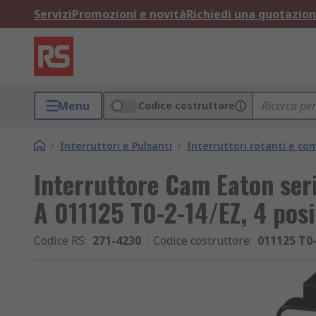
Servizi
Promozioni e novità
Richiedi una quotazio
Menu
Codice costruttore
/
Interruttori e Pulsanti
/
Interruttori rotanti e c
Interruttore Cam Eaton ser
A 011125 T0-2-14/EZ, 4 pos
Codice RS
:
271-4230
Codice costruttore
:
011125 T0