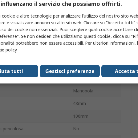
/senza terminazione
Vite
 influenzano il servizio che possiamo offrirti.
tazione
90 °
i cookie e altre tecnologie per analizzare l'utilizzo del nostro sito web
re e visualizzare annunci su altri siti web. Cliccare su "Accetta tutti" s
IP65
'uso dei cookie non essenziali. Puoi scegliere quali cookie accettare c
eferenze". Se non desideri che utilizziamo questi cookie, clicca su "Rifi
ra operativa
-25°C
onalità potrebbero non essere accessibili. Per ulteriori informazioni, l
ie policy
.
tto
20A
sima di funzionamento
50°C
fiuta tutti
Gestisci preferenze
Accetta t
o
60V
Manopola
48mm
106mm
a pericolosa
No