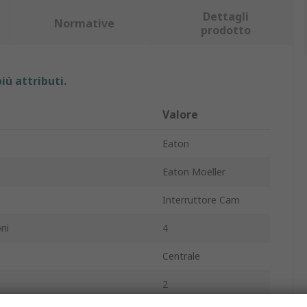
Dettagli
Normative
prodotto
iù attributi.
Valore
Eaton
Eaton Moeller
Interruttore Cam
ni
4
Centrale
2