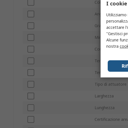
Con terminazione
I cookie
Angolo di commu
Utilizziamo 
personalizza
Grado IP
accettare l
"Gestisci pr
Minima temperatu
Alcune funzi
nostra
cook
Corrente di conta
Temperatura mas
Ri
Tensione contatt
Tipo di attuatore
Larghezza
Lunghezza
Certificazione are