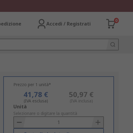
0
pedizione
Accedi / Registrati
Prezzo per 1 unità*
41,78 €
50,97 €
(IVA esclusa)
(IVA inclusa)
Add
Unità
to
Selezionare o digitare la quantità
Basket