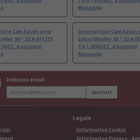
19/EZ, 4 posizioni
T0-3-15924/EZ, 6 posizion
la
Manopola
tore Cam Eaton serie
Interruttore Cam Eaton s
eller 90 ° 20 A 011291
Eaton Moeller 90 ° 20 A 0
70/EZ, 4 posizioni
T0-1-8002/EZ, 4 posizioni
la
Manopola
i
Indirizzo email
Iscriviti
Legale
rvizi
Informativa Cookie
ement
Informativa Privacy - Ag