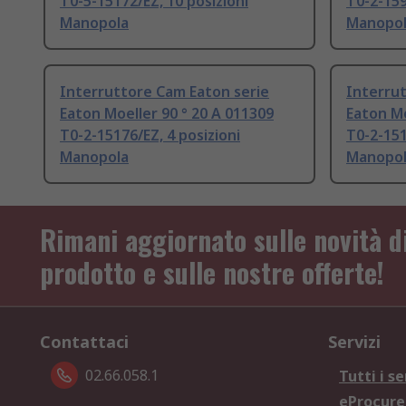
T0-5-15172/EZ, 10 posizioni
T0-2-159
Manopola
Manopo
Interruttore Cam Eaton serie
Interrut
Eaton Moeller 90 ° 20 A 011309
Eaton Mo
T0-2-15176/EZ, 4 posizioni
T0-2-151
Manopola
Manopo
Rimani aggiornato sulle novità d
prodotto e sulle nostre offerte!
Contattaci
Servizi
02.66.058.1
Tutti i se
eProcur