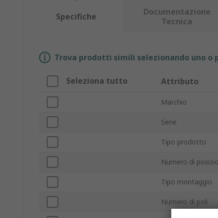
Documentazione
Specifiche
Tecnica
Trova prodotti simili selezionando uno o p
Seleziona tutto
Attributo
Marchio
Serie
Tipo prodotto
Numero di posizio
Tipo montaggio
Numero di poli