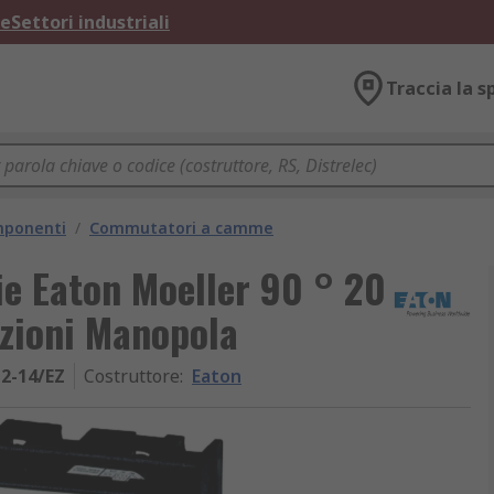
ne
Settori industriali
Traccia la s
omponenti
/
Commutatori a camme
ie Eaton Moeller 90 ° 20
izioni Manopola
-2-14/EZ
Costruttore
:
Eaton