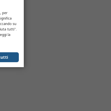
, per
ignifica
liccando su
uta tutti".
eggi la
utti