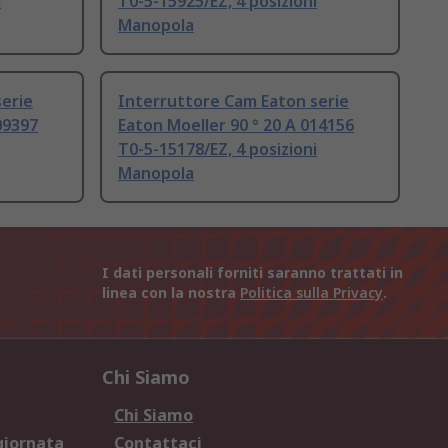
i
T0-5-15925/EZ, 4 posizioni
Manopola
erie
Interruttore Cam Eaton serie
09397
Eaton Moeller 90 ° 20 A 014156
T0-5-15178/EZ, 4 posizioni
Manopola
I dati personali forniti saranno trattati in
linea con la nostra
Politica sulla Privacy
.
Chi Siamo
Chi Siamo
giornata
Contattaci