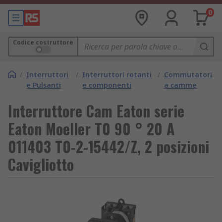
0
Codice costruttore
/
Interruttori
/
Interruttori rotanti
/
Commutatori
e Pulsanti
e componenti
a camme
Interruttore Cam Eaton serie
Eaton Moeller T0 90 ° 20 A
011403 T0-2-15442/Z, 2 posizioni
Cavigliotto