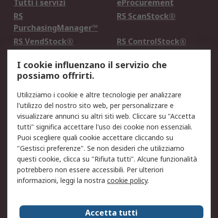
Tutti i servizi
eProcurement
RS
RS ScanStock®
PurchasingManager™
RS VendStock®
RS ControlStock®
Servizio di taratura
MePA
I cookie influenzano il servizio che
possiamo offrirti.
Legale
Utilizziamo i cookie e altre tecnologie per analizzare
Informativa Cookie
Informativa Privacy -
l'utilizzo del nostro sito web, per personalizzare e
Aggiornata
visualizzare annunci su altri siti web. Cliccare su "Accetta
Email Security
Termini d'uso
tutti" significa accettare l'uso dei cookie non essenziali.
Condizioni di vendita
Condizioni generali di
Puoi scegliere quali cookie accettare cliccando su
servizio
"Gestisci preferenze". Se non desideri che utilizziamo
questi cookie, clicca su "Rifiuta tutti". Alcune funzionalità
Etica e responsabilità
potrebbero non essere accessibili. Per ulteriori
informazioni, leggi la nostra
cookie policy
.
Chi Siamo
Chi Siamo
Contattaci
Accetta tutti