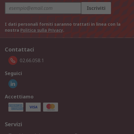
Iscriviti
I dati personali forniti saranno trattati in linea con la
nostra
Politica sulla Privacy
.
Contattaci
02.66.058.1
Seguici
Accettiamo
Servizi